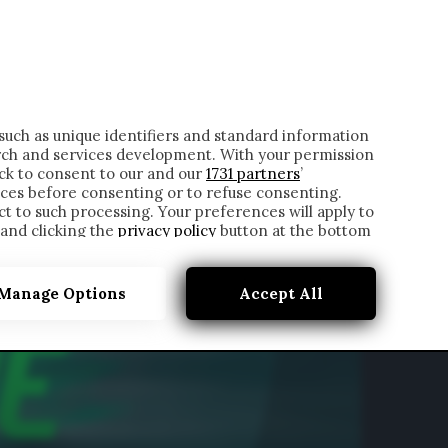
ONTATTI
such as unique identifiers and standard information
rch and services development. With your permission
ick to consent to our and our
1731 partners
’
ces before consenting or to refuse consenting.
t to such processing. Your preferences will apply to
 and clicking the
privacy policy
button at the bottom
Manage Options
Accept All