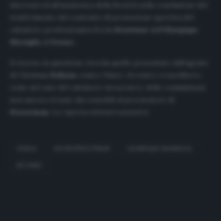
interessi ed all’assistenza della Società nella conclusione del
trasferimento del contratto di prestazione sportiva del
calciatore professionista Kevin
Strootman
dall’
Olympique
Marsiglia
al
Genoa
».
Il ricorso in questione ricorda quello presentato dall’agente
di Christian
Eriksen
contro l’Inter. Al centro ci sarebbero,
come nel caso del calciatore nerazzurro, delle commissioni
non ancora versate dai rossoblù al procuratore di
Strootman
. Lo riporta
tuttomercatoweb.it
.
GENOA
KEVIN STROOTMAN
OLYMPIQUE MARSIGLIA
RICORSO