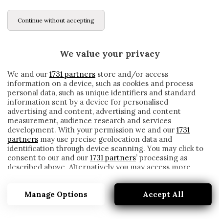
Continue without accepting
We value your privacy
We and our
1731 partners
store and/or access
information on a device, such as cookies and process
personal data, such as unique identifiers and standard
information sent by a device for personalised
advertising and content, advertising and content
measurement, audience research and services
development. With your permission we and our
1731
partners
may use precise geolocation data and
identification through device scanning. You may click to
consent to our and our
1731 partners
’ processing as
described above. Alternatively you may access more
L’AGENTE DI STROOTMAN HA FATTO
detailed information and change your preferences
RICORSO AL CONI CONTRO IL GENOA
before consenting or to refuse consenting. Please note
Manage Options
Accept All
that some processing of your personal data may not
written by
Redazione Cronache
require your consent, but you have a right to object to
5 Marzo 2021
such processing. Your preferences will apply to this