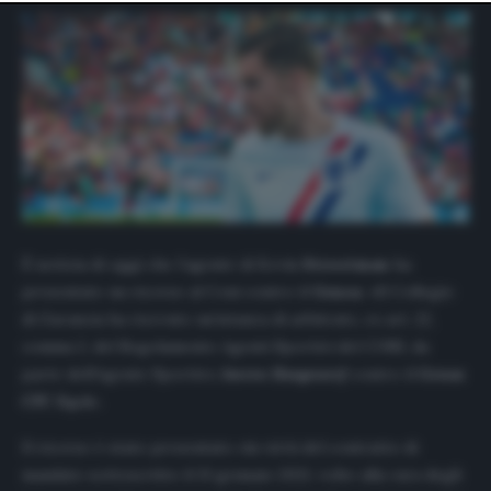
website only. You can change your preferences or
withdraw your consent at any time by returning to this
site and clicking the
privacy policy
button at the bottom
of the webpage.
È notizia di oggi che l’agente di Kevin
Strootman
ha
presentato un ricorso al Coni contro il
Genoa
. «Il Collegio
di Garanzia ha ricevuto un’istanza di arbitrato, ex art. 22,
comma 2, del Regolamento Agenti Sportivi del CONI, da
parte dell’Agente Sportivo
Joeren Hoogewerf
contro il
Genoa
CFC S.p.A
».
Il ricorso è stato presentato «in virtù del contratto di
mandato sottoscritto il 13 gennaio 2021, volto alla cura degli