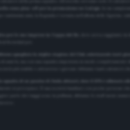
calciatori della prima squadra. All’esordio avevamo solo 11 calciator
nella zona play-off per la promozione ne LaLiga
. In un campion
tantissimi anni, la Segunda è tornata nell’album delle figurine, tal
alta per le sue imprese in Coppa del Re
, dove aveva raggiunto in 
eal Sociedad poi.
iamo eguagliato la miglior stagione del Club, valorizzando tanti gio
na di anni fa, ma con una squadra impostata in modo completamente d
cietà più stabile e attraverso i giovani. Abbiamo tanti calciatori c
a squadra di un paesino di 3mila abitanti, dove il 10% è abbonato al
lmente si percepisce. È una società familiare con poche persone che
aggior parte dei viaggi sono in pullman, abbiamo lo staff meno numer
lavoro».