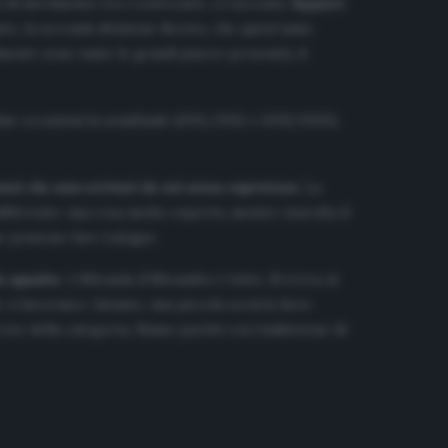
i di movimento tra i convocati», ci racconta.
Eppure
ato, la seconda divisione iberica, che quest’anno
mente sono tante le grandi piazze presenti), il
due occasioni la semifinale (2011/2012 e 2019/2020),
vani che sono arrivati da noi senza esperienza
. La
ifferente: una rosa molto esperta, mentre stavolta il
he possono fare LaLiga».
la squadra
. A Miranda il Mirandés è tutto. Si trova al
 ci lavorano». Intanto, una piccola società dove
oso della categoria. Siamo partiti con l’ambizione di