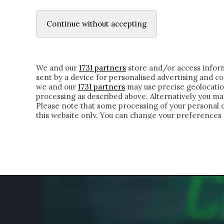
LE LETTERE
IL CONTADINO | DONYELL 
Continue without accepting
HOMEPAGE
CHI SIAMO
LETTERE
APPRO
We and our
1731 partners
store and/or access inform
sent by a device for personalised advertising and 
we and our
1731 partners
may use precise geolocatio
processing as described above. Alternatively you m
Please note that some processing of your personal da
this website only. You can change your preferences 
of the webpage.