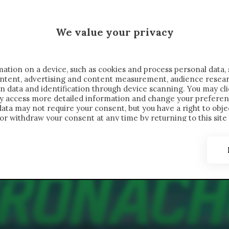
MALEN X CRONACHE
We value your privacy
FONDIMENTI
REPORTAGE
SALVATO NELLE NOTE
C
ation on a device, such as cookies and process personal data, 
content, advertising and content measurement, audience resea
n data and identification through device scanning. You may cl
ay access more detailed information and change your preferen
ta may not require your consent, but you have a right to objec
or withdraw your consent at any time by returning to this site