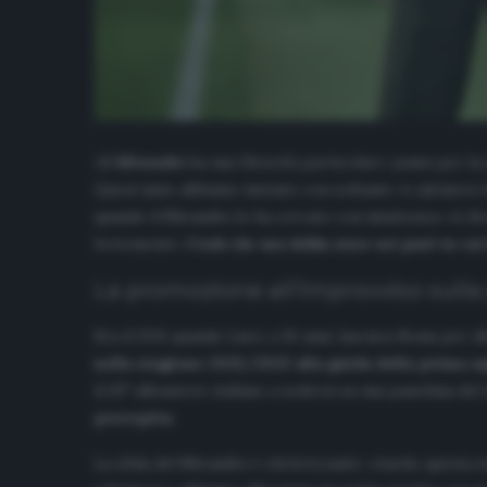
«Il
Mirandés
ha una filosofia particolare: punta per la 
Quest’anno abbiamo iniziato con soltanto 4 calciatori 
quando il Mirandés lo ha cercato con insistenza: «A li
fortemente.
Credo che uno debba stare nei posti in cui 
La promozione all’improvviso sull
Era il 2011 quando Lisci, a 26 anni, lasciava Roma per d
nella stagione 2021/2022 alla guida della prima s
il 10° allenatore italiano a sedersi su una panchina 
percepita
.
La sfida del Mirandés è elettrizzante: «Anche questa st