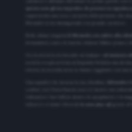
calciatori e abbiamo affrontato le prime partite con 4 
questo non gli ha impedito di portare la squadra 
rappresenta una vera e propria sfida (pensate che dopo 
Mirandés si sta distinguendo con grande carattere.
Nelle ultime stagioni
il Mirandés era salito alla rib
fermandosi contro le basche Athletic Bilbao prima e R
Ora la storia la sta facendo un italiano: «
Al momento abb
società era già arrivata in Segunda División una deci
ritorno in seconda serie lo hanno raggiunto con una so
Una squadra che incarna la sua cittadina: «
Mirandés è l
confine con i Paesi Baschi, non vi è dentro ma cultura
l’allenatore «ha l’ufficio dentro lo spogliatoio e la m
salvarci e ci siamo ritrovati
in zona play-off
grazie al 