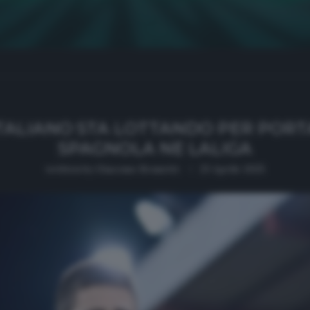
TALIANO STA LOTTANDO PER POR
SPAGNOLA NE LALIGA
written by
Giacomo Brunetti
23 Aprile 2025