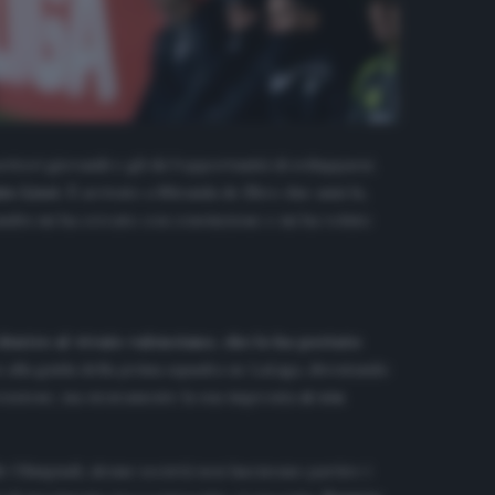
tori giovanili e gli dà l’opportunità di svilupparsi.
io Lisci
. È arrivato a Miranda de Ebro due anni fa,
randés mi ha cercato con convinzione e mi ha voluto
 dentro al vivaio valenciano, che lo ha portato
m
alla guida della prima squadra ne LaLiga, diventando
ocessione, ma sicuramente la sua impronta
si era
e Olimpiadi, alcune società non lasciavano partire i