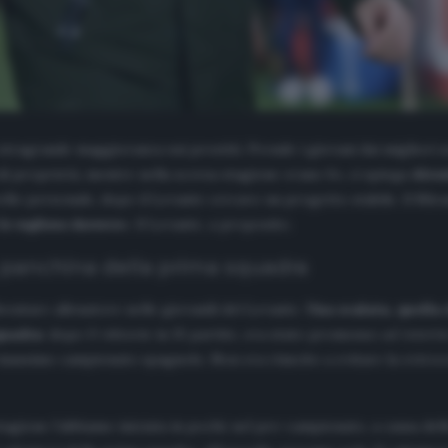
stragrande maggioranza sui prestiti. Prende i giovani dai migliori set
di proprietà, mentre nella scorsa stagione erano 6», ci spiega
Aless
vello personale, dopo il Levante cercavo un progetto stabile. Il Mi
lo vogliono davvero
». Il Levante, a proposito.
a panchina della prima squadra
iventare allenatore nelle giovanili del Levante.
Una scalata, quella
quadra
: dopo 0 vittorie in 15 partite, era stato promosso
ad interi
del massimo campionato spagnolo. Non era riuscito a evitare la retr
agione l’abbiamo iniziata in pochi: nel pre-campionato, a causa dell