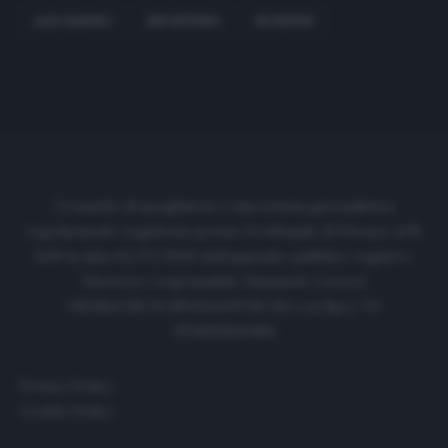
ALEX SANDRO
INFORTUNIO
JUVENTUS
Cronache di spogliatoio è una testata giornalistica
regolarmente registrata presso il tribunale di Firenze al N.
6119 in data 01/07/2020 dell'apposito pubblico registro.
Direttore responsabile: Emanuele Corazzi
CRONACHE DI SPOGLIATOIO Srl con SpA/ P.I.
IT06933610484
Privacy Policy
Cookie Policy