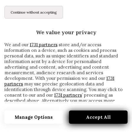
Continue without accepting
We value your privacy
We and our
1731 partners
store and/or access
information on a device, such as cookies and process
personal data, such as unique identifiers and standard
information sent by a device for personalised
advertising and content, advertising and content
measurement, audience research and services
development. With your permission we and our
1731
partners
may use precise geolocation data and
identification through device scanning. You may click to
consent to our and our
1731 partners
’ processing as
described above. Alternatively you may access more
JUVENTUS, GLI AGGIORNAMENTI
detailed information and change your preferences
SULL’INFORTUNIO DI ALEX SANDRO:
before consenting or to refuse consenting. Please note
RESTA IN BRASILE
Manage Options
Accept All
that some processing of your personal data may not
require your consent, but you have a right to object to
written by
Redazione Cronache
such processing. Your preferences will apply to this
17 Novembre 2019