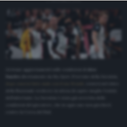
website only. You can change your preferences or
withdraw your consent at any time by returning to this
site and clicking the
privacy policy
button at the bottom
of the webpage.
Arrivano aggiornamenti sulle condizioni di
Alex
Sandro
direttamente da
Sky Sport
. Il terzino della Juventus,
dopo essersi fatto male con il suo Brasile
, resterà nel ritiro
della Nazionale verdeoro in attesa di capire meglio l’entità
dell’infortunio. La Juventus è stata già avvertita delle
condizioni del giocatore, che in ogni caso non giocherà
contro la Corea del Sud.