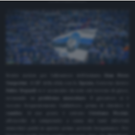
website only. You can change your preferences or
withdraw your consent at any time by returning to this
site and clicking the
privacy policy
button at the bottom
of the webpage.
Brutte notizie per l’allenatore dell’Atalanta
Gian Piero
Gasperini
. Al
23′
della sfida con lo
Spezia
, l’esterno destro
Fabio Depaoli
si è accasciato da solo sul terreno di gioco,
accusando un
problema muscolare
. Il giocatore si è
toccato frequentemente l’adduttore, prima di chiedere il
cambio
. Al suo posto è entrato
Cristiano Piccini
,
all’esordio in campionato a causa dei tanti infortuni
muscolari patiti in questo primo periodo bergamasco. Per