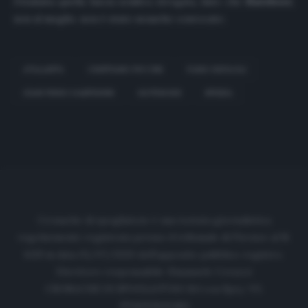
l’Atalanta quella fascia sembra stregata, dato che
Hateboer
,
non al meglio, non è stato neanche convocato.
ATALANTA
CRISTIANO PICCINI
FABIO DEPAOLI
GIAN PIERO GASPERINI
HATEBOER
SPEZIA
Cronache di spogliatoio è una testata giornalistica
regolarmente registrata presso il tribunale di Firenze al N.
6119 in data 01/07/2020 dell'apposito pubblico registro.
Direttore responsabile: Emanuele Corazzi
CRONACHE DI SPOGLIATOIO Srl con SpA/ P.I.
IT06933610484