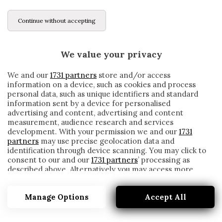
Continue without accepting
We value your privacy
We and our
1731 partners
store and/or access
information on a device, such as cookies and process
personal data, such as unique identifiers and standard
information sent by a device for personalised
advertising and content, advertising and content
measurement, audience research and services
development. With your permission we and our
1731
partners
may use precise geolocation data and
identification through device scanning. You may click to
consent to our and our
1731 partners
’ processing as
described above. Alternatively you may access more
ALTALANTA, ALTRO INFORTUNIO
detailed information and change your preferences
MUSCOLARE: DEPAOLI LASCIA IL CAMPO A
before consenting or to refuse consenting. Please note
PICCINI
Manage Options
Accept All
that some processing of your personal data may not
require your consent, but you have a right to object to
written by
Redazione Cronache
such processing. Your preferences will apply to this
21 Novembre 2020