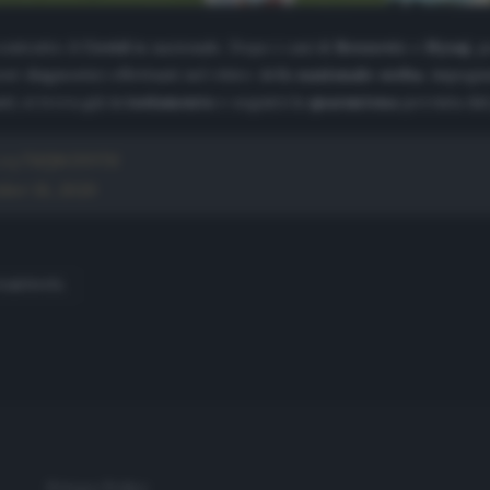
ontratto il
Covid
in nazionale. Dopo i casi di
Brozovic
e
Hysaj
, 
st diagnostici effettuati nel ritiro della
nazionale serba
, impegn
i, si trova già in
isolamento
e seguirà la
quarantena
prevista dal
t.co/54JjkGSNTd
ber 18, 2020
POSITIVITÀ
Privacy Policy