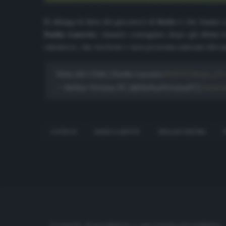
Si allunga la lista dei giocatori di
Serie
A che hanno c
Darko Lazovic
, rimasto contagiato dopo gli ultimi te
calciatore, che sta bene e non presenta sintomi rilevant
Nota del Club | Darko Lazovic
#HVFC
https://
— Hellas Verona FC (@HellasVeronaFC)
Novem
COVID-19
DARKO LAZOVIC
HELLAS VERONA
Cronache di spogliatoio è una testata giornalistica