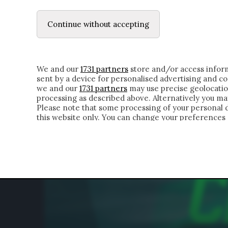
LE LETTERE
DUBBI INTERIORI | ALEXIS
Continue without accepting
HOMEPAGE
CHI SIAMO
LETTERE
APPRO
We and our
1731 partners
store and/or access inform
sent by a device for personalised advertising and 
we and our
1731 partners
may use precise geolocatio
processing as described above. Alternatively you m
Please note that some processing of your personal da
this website only. You can change your preferences 
of the webpage.