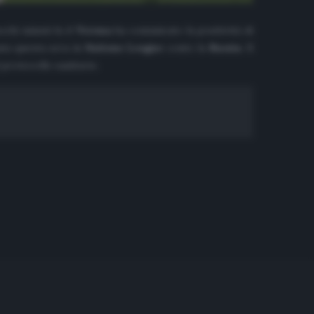
pochi minuti fa il
Verona
ha comunicato la positività di
ata questa sera in
Nations League
conto la
Russia
. Il
 protocollo sanitario.