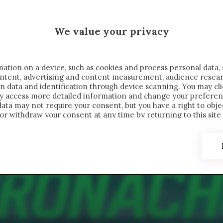
 SAELEMAEKERS X CRONACHE
We value your privacy
FONDIMENTI
REPORTAGE
SALVATO NELLE NOTE
C
ation on a device, such as cookies and process personal data, 
content, advertising and content measurement, audience resea
n data and identification through device scanning. You may cl
ay access more detailed information and change your preferen
ta may not require your consent, but you have a right to objec
or withdraw your consent at any time by returning to this site