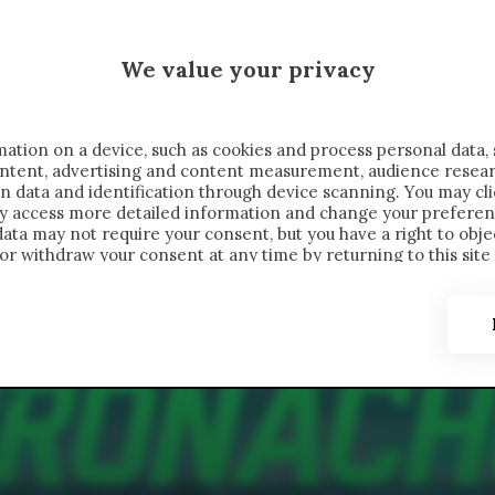
MALEN X CRONACHE
We value your privacy
FONDIMENTI
REPORTAGE
SALVATO NELLE NOTE
C
ation on a device, such as cookies and process personal data, 
content, advertising and content measurement, audience resea
n data and identification through device scanning. You may cl
ay access more detailed information and change your preferen
ta may not require your consent, but you have a right to objec
or withdraw your consent at any time by returning to this site