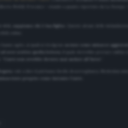
Alberto Nobili. Il tecnico – stando a quanto riportato da
La Stampa
vivi, sappiamo chi è tua figlia
».
Queste alcune delle intimidazioni
bili online.
 hanno agito, ai quali si rivolgono
accuse come minacce aggravate
 ad aver scritto quella lettera
, il quale dovrebbe provare rabbia v
e “
Conte non avrebbe dovuto mai andare all’Inter
“.
legata
, vale a dire il più basso livello di sorveglianza. Medesima mi
minacciato proprio come Antonio Conte.
S