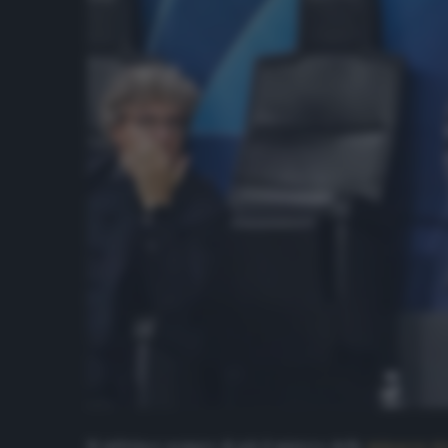
Si infittisce sempre di più il mistero delle
minacce ri