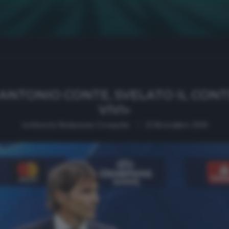
 ANTONIO CONTE, SVELATO IL CON
VIVI»
written by
Redazione Cronache
21 Novembre 2019