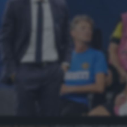
cevute da Antonio Conte
. L’allenatore dell’
Inter è stato ascoltat