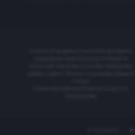
Cronache di spogliatoio è una testata giornalistica
regolarmente registrata presso il tribunale di
Firenze al N. 6119 in data 01/07/2020 dell'apposito
pubblico registro. Direttore responsabile: Emanuele
Corazzi
CRONACHE DI SPOGLIATOIO Srl con SpA/ P.I.
IT06933610484
FACEBOOK