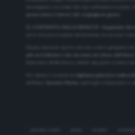
investigativo su ordine del capo dell’antiterrorismo, 
possa essere l’autore del vergognoso gesto
.
IL CONTENUTO DELLE MINACCE
.
«
Sappiamo dove 
però, non preoccupano dal momento in cui sono reperi
Intanto fascicolo aperto sul caso contro gli ignoti che
più accreditata è che sia stato un tifoso dell’Inter
bianconeri. Nella lettera, infatti, una parte recitava ch
Per adesso è scattata la
vigilanza generica radiocol
dell’Inter
Antonio Pintus
, anch’egli ex bianconero e
ANTONIO CONTE
INTER
JUVENTU
JUVENTU