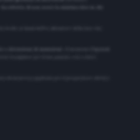
–
ha riferito di non avere la minima idea su chi
 rivolte ai danni dell’ex allenatore della Juve che,
 e detenzioni di munizioni
. Al momento
l’ipotesi
erso il pugliese per il suo passato con i colori
sura di sicurezza applicata per il preparatore atletico