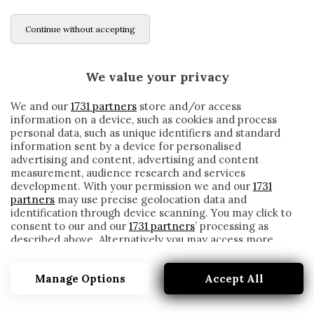
Continue without accepting
We value your privacy
We and our
1731 partners
store and/or access
information on a device, such as cookies and process
personal data, such as unique identifiers and standard
information sent by a device for personalised
advertising and content, advertising and content
measurement, audience research and services
development. With your permission we and our
1731
partners
may use precise geolocation data and
identification through device scanning. You may click to
consent to our and our
1731 partners
’ processing as
described above. Alternatively you may access more
ARSENAL, EMERY: «OZIL POTEVA ESSERE
detailed information and change your preferences
UN CAPITANO, MA I COMPAGNI…»
before consenting or to refuse consenting. Please note
Manage Options
Accept All
that some processing of your personal data may not
written by
Redazione Cronache
require your consent, but you have a right to object to
16 Maggio 2020
such processing. Your preferences will apply to this