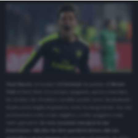
website only. You can change your preferences or
withdraw your consent at any time by returning to this
site and clicking the
privacy policy
button at the bottom
of the webpage.
Unai Emery
, ex tecnico dell’
Arsenal
, ha parlato di
Mesut
Ozil
al
Daily Mail.
L’ex tecnico spagnolo, ancora svincolato,
ha rivelato che il tedesco avrebbe potuto avere decisamente
di più con la maglia di gunners, sotto la sua gestione: «Le sue
prestazioni a volte erano migliori, a volte peggiori come
tutti i giocatori.
In certe occasioni emergeva la sua
frustrazione. Alla fine lui deve guardarsi dentro, alla sua