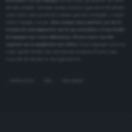
attitudine e al suo impegno.
Ho provato ad aiutarlo, ho fatto
del mio meglio. Durante la mia carriera i giocatori di talento
sono stati i miei preferiti e hanno giocato al meglio o vicino
al loro meglio con me.
Sono sempre stato positivo con lui in
termini di coinvolgimento, ma la sua attitudine e il suo livello
di impegno non erano abbastanza.
Poteva essere uno dei
capitani ma lo spogliatoio non voleva
. Il suo impegno non era
come quello di altri che meritavano la fascia. E non è una
cosa che ho deciso io, ma i giocatori».
FANTACALCIO
OZIL
UNAI EMERY