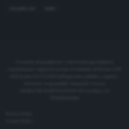
ATALANTA AJAX
BLIND
Cronache di spogliatoio è una testata giornalistica
regolarmente registrata presso il tribunale di Firenze al N.
6119 in data 01/07/2020 dell'apposito pubblico registro.
Direttore responsabile: Emanuele Corazzi
CRONACHE DI SPOGLIATOIO Srl con SpA/ P.I.
IT06933610484
Privacy Policy
Cookie Policy