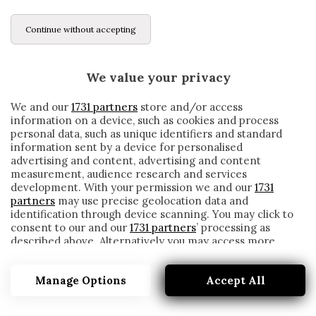
Continue without accepting
We value your privacy
We and our
1731 partners
store and/or access
information on a device, such as cookies and process
personal data, such as unique identifiers and standard
information sent by a device for personalised
advertising and content, advertising and content
measurement, audience research and services
development. With your permission we and our
1731
partners
may use precise geolocation data and
identification through device scanning. You may click to
consent to our and our
1731 partners
’ processing as
described above. Alternatively you may access more
ATALANTA-AJAX, BLIND: «UN KO DOMANI?
detailed information and change your preferences
NON È UN PROBLEMA. ANCHE LORO…»
before consenting or to refuse consenting. Please note
Manage Options
Accept All
that some processing of your personal data may not
written by
Redazione Cronache
require your consent, but you have a right to object to
26 Ottobre 2020
such processing. Your preferences will apply to this