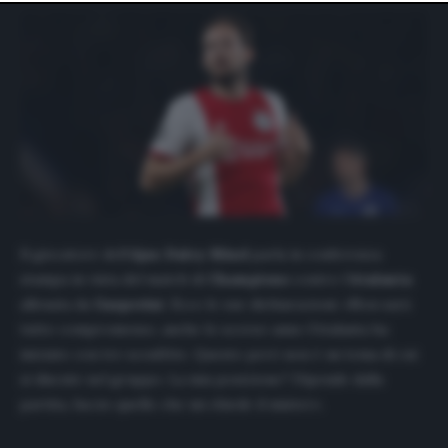
website only. You can change your preferences or
withdraw your consent at any time by returning to this
site and clicking the
privacy policy
button at the bottom
of the webpage.
Il giocatore dell’
Ajax Daley Blind
parla in conferenza
stampa in vista del match di
Champions
contro l’
Atalanta
allenata da
Gasperini
. Ecco le sue dichiarazioni: «Non sarà
tutto compromesso, anche lo scorso anno l’Atalanta ha
iniziato con tre sconfitte. Questo però non è un tema di cui
si discute nel gruppo. La mia posizione? Dipende dalla
partita, faccio quello che mi chiede il mister».