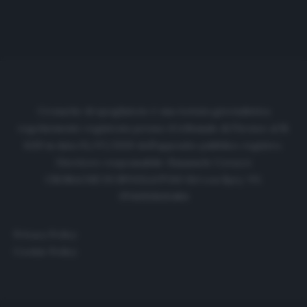
Cronache di spogliatoio è una testata giornalistica
regolarmente registrata presso il tribunale di Firenze al N.
6119 in data 01/07/2020 dell'apposito pubblico registro.
Direttore responsabile: Emanuele Corazzi
CRONACHE DI SPOGLIATOIO Srl con SpA/ P.I.
IT06933610484
Privacy Policy
Cookie Policy