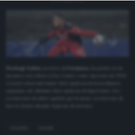
website only. You can change your preferences or
withdraw your consent at any time by returning to this
site and clicking the
privacy policy
button at the bottom
of the webpage.
Pierluigi Gollini
, portiere dell’
Atalanta
, ha parlato in un
incontro con i tifosi a Orio Center, come riportato da
TMW
:
«I nostri attaccanti hanno fatto qualcosa di straordinario,
sappiamo che abbiamo fatto qualcosa di importante. Ora
cercheremo di subire qualche gol in meno, cercheremo di
fare lo stesso durante il girone di ritorno».
ATALANTA
GOLLINI