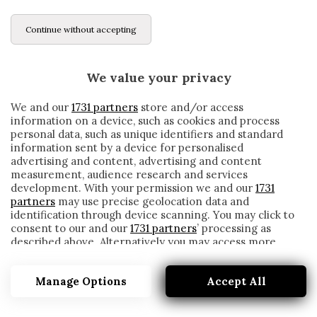
Continue without accepting
We value your privacy
We and our
1731 partners
store and/or access
information on a device, such as cookies and process
personal data, such as unique identifiers and standard
information sent by a device for personalised
advertising and content, advertising and content
measurement, audience research and services
development. With your permission we and our
1731
partners
may use precise geolocation data and
identification through device scanning. You may click to
consent to our and our
1731 partners
’ processing as
described above. Alternatively you may access more
ATALANTA, GOLLINI CHIUDE LA PORTA:
detailed information and change your preferences
«CERCHEREMO DI SUBITE QUALCHE GOL
before consenting or to refuse consenting. Please note
IN MENO»
Manage Options
Accept All
that some processing of your personal data may not
require your consent, but you have a right to object to
written by
Redazione Cronache
such processing. Your preferences will apply to this
16 Gennaio 2020