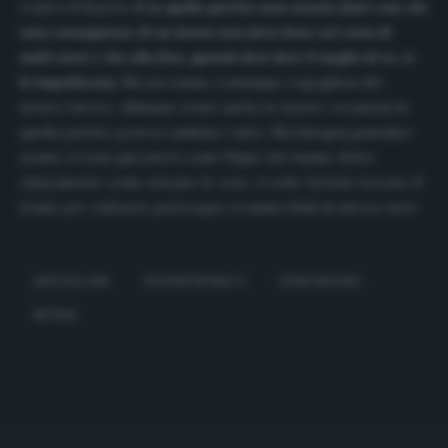
contro il Bayern.
E in quella partita sono venute fuori cose che
sono conseguenze di un lavoro non fatto bene nel corso di
molti anni e che alla fine, quando devi dare il meglio di te, te
lo impediscono.
Ma noi siamo comunque orgogliosi del
nostro lavoro. Abbiamo avuto anche le nostre occasioni in
quella partita, poteva cambiare tutto. Ma bisogna guardare
avanti, ci sono giocatori come Piquè che hanno detto
chiaramente come stavano le cose. A volte fa bene toccare il
fondo per rialzarsi, purtroppo ci siamo finiti in mezzo noi».
BARCELLONA
BAYERN MONACO
EDER SARABIA
SETIEN