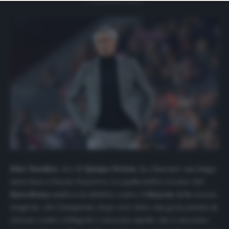
website only. You can change your preferences or
withdraw your consent at any time by returning to this
site and clicking the
privacy policy
button at the bottom
of the webpage.
Eder Sarabia
, vice di
Quique Setien
, ha rilasciato una lunga
intervista a
Mundo Deportivo
. La spalla dell’ex tecnico del
Barcellona
analizza la disfatta contro il
Bayern
della scorsa
stagione: «In Champions, dopo aver fatto una gran partita di
ritorno contro il Napoli, è successo quello che è successo