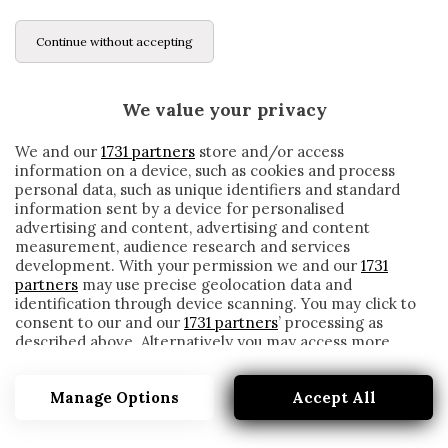
Continue without accepting
We value your privacy
We and our
1731 partners
store and/or access
information on a device, such as cookies and process
personal data, such as unique identifiers and standard
information sent by a device for personalised
advertising and content, advertising and content
measurement, audience research and services
development. With your permission we and our
1731
partners
may use precise geolocation data and
identification through device scanning. You may click to
consent to our and our
1731 partners
’ processing as
described above. Alternatively you may access more
BARCELLONA, IL VICE DI SETIEN: «L’8-2
detailed information and change your preferences
DEL BAYERN FRUTTO DI ERRORI NON
before consenting or to refuse consenting. Please note
COMMESSI DA NOI»
Manage Options
Accept All
that some processing of your personal data may not
require your consent, but you have a right to object to
written by
Redazione Cronache
such processing. Your preferences will apply to this
7 Dicembre 2020