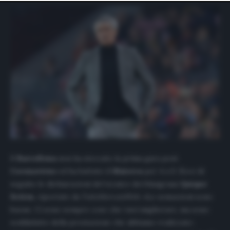
website only. You can change your preferences or
withdraw your consent at any time by returning to this
site and clicking the
privacy policy
button at the bottom
of the webpage.
Il
Barcellona
non ha steccato la prima gara post
Coronavirus
ed ha battuto il
Maiorca
per 4 a 0. Ecco di
seguito le dichiarazioni del tecnico dei blaugrana
Quique
Setien
, riportate da
TuttoMercatoWeb
: «Le sensazioni sono
buone. Ci sono sempre cose che vuoi migliorare, ma sono
soddisfatto della prestazione che abbiamo realizzato.