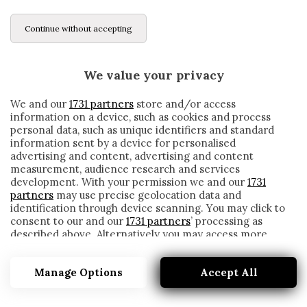
Continue without accepting
We value your privacy
We and our
1731 partners
store and/or access
information on a device, such as cookies and process
personal data, such as unique identifiers and standard
information sent by a device for personalised
advertising and content, advertising and content
measurement, audience research and services
development. With your permission we and our
1731
partners
may use precise geolocation data and
identification through device scanning. You may click to
consent to our and our
1731 partners
’ processing as
described above. Alternatively you may access more
BARCELLONA, SETIEN: «BUONE
detailed information and change your preferences
SENSAZIONI, MA DOBBIAMO MIGLIORARE»
before consenting or to refuse consenting. Please note
Manage Options
Accept All
that some processing of your personal data may not
written by
Redazione Cronache
require your consent, but you have a right to object to
14 Giugno 2020
such processing. Your preferences will apply to this