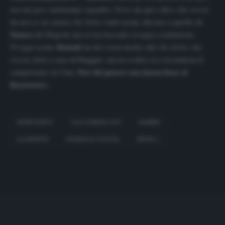
noi ma per tantissime squadre. Però da qui a dire che verrà
da noi ce ne passa. Ho letto tanti nomi, dal suo a quello di
Younes
del Napoli, ma si sta facendo troppa confusione.
Troppi nomi.
Hamsik
ha dei costi molto alti. Ho letto che
era in città a casa di Maggio, ma in realtà ora ricomincia il
campionato in Cina.
Voci del genere non fanno bene al
Benevento
».
BENEVENTO
CALCIOMERCATO
HAMSIK
LLORENTE
PASQUALE FOGGIA
SERIE A