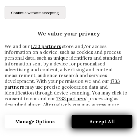
Continue without accepting
We value your privacy
We and our
1733 partners
store and/or access
information on a device, such as cookies and process
personal data, such as unique identifiers and standard
information sent by a device for personalised
advertising and content, advertising and content
measurement, audience research and services
development. With your permission we and our
1733
partners
may use precise geolocation data and
identification through device scanning. You may click to
consent to our and our
1733 partners
’ processing as
described above. Alternatively you may access more
BENEVENTO, IL DS: «LLORENTE SAREBBE
detailed information and change your preferences
IL TOP. LA VERITÀ SU HAMSIK»
before consenting or to refuse consenting. Please note
Manage Options
Accept All
that some processing of your personal data may not
written by
Redazione Cronache
require your consent, but you have a right to object to
7 Luglio 2020
such processing. Your preferences will apply to this