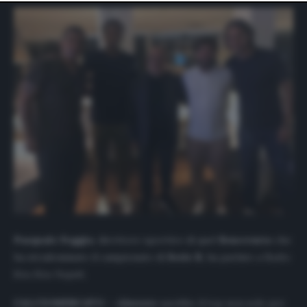
website only. You can change your preferences or
withdraw your consent at any time by returning to this
site and clicking the
privacy policy
button at the bottom
of the webpage.
Pasquale Foggia
, direttore sportivo di quel
Benevento
che
ha stradominato il campionato di
Serie B
, ha parlato a
Radio
Kiss Kiss Napoli
.
CALCIOMERCATO –
«
Llorente
sarebbe il top non solo per