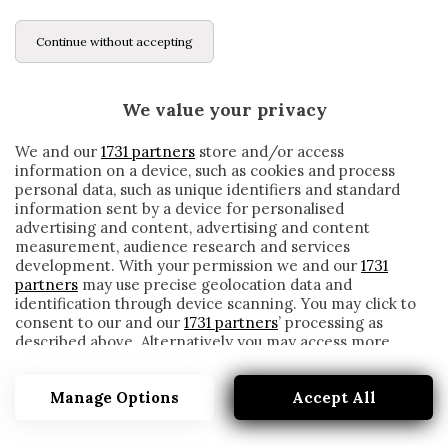
Continue without accepting
We value your privacy
We and our
1731 partners
store and/or access
information on a device, such as cookies and process
personal data, such as unique identifiers and standard
information sent by a device for personalised
advertising and content, advertising and content
measurement, audience research and services
development. With your permission we and our
1731
partners
may use precise geolocation data and
identification through device scanning. You may click to
consent to our and our
1731 partners
’ processing as
described above. Alternatively you may access more
BOLOGNA, BANI IN CONFERENZA:
detailed information and change your preferences
«VIGNATO GRAN PROSPETTO, POSSO FARE
before consenting or to refuse consenting. Please note
PIÙ GOL»
Manage Options
Accept All
that some processing of your personal data may not
require your consent, but you have a right to object to
written by
Redazione Cronache
such processing. Your preferences will apply to this
21 Dicembre 2019