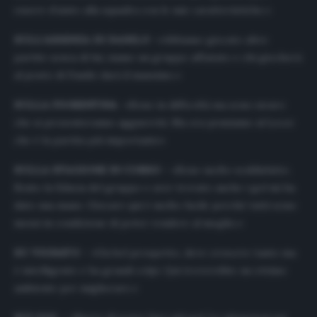
essere d’aiuto alla squadra con le mie caratteristiche.»
SULL’ASSENZA DI DANILO –
«Abbiamo giocato altre
partite senza di lui, siamo un gruppo affiatato e chi giocherà
al posto di Danilo darà il massimo.»
SULLA FIORENTINA
-«Sono in difficoltà ma sono sicuro
che si presenteranno agguerriti. Ma ora pensiamo al Lecce
che è la partita più importante»
SULLA STAGIONE IN CORSO –
«Sono molto soddisfatto.
Sento la fiducia del gruppo e aver trovato anche i gol mi ha
dato una mano. Giocare qui è molto facile perché tutti sono
messi in condizione di poter rendere al meglio.»
SU VIGNATO –
«Un bel prospetto, deve crescere tanto ma
è intelligente e ha grandi colpi. Qui troverebbe un ottimo
ambiente per migliorare.»