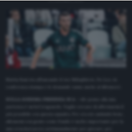
website only. You can change your preferences or
withdraw your consent at any time by returning to this
site and clicking the
privacy policy
button at the bottom
of the webpage.
Mattia Bani sta affiancando il vice Mihajhlovic, De Leo, in
conferenza stampa e le domande vanno anche al difensore:
SULLA 60ESIMA PRESENZA IN A –
«Se penso alla mia
partenza è un bel traguardo. Voglio cercare di affermarmi il
più possibile con questa squadra. Per ora sto andando bene,
allenarmi con gente come Danilo è molto importante per la
mia crescita.Lavoro settimanalmente per giocare, per