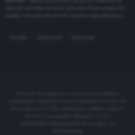
SUI GOL –
«Spero di poter fare più gol. Le situazioni sui
piazzati ci portano ad essere pericolosi. Si può sempre far
meglio e dovremo farci trovare pronti in ogni situazione.»
BOLOGNA
FANTACALCIO
MATTIA BANI
Cronache di spogliatoio è una testata giornalistica
regolarmente registrata presso il tribunale di Firenze al N.
6119 in data 01/07/2020 dell'apposito pubblico registro.
Direttore responsabile: Emanuele Corazzi
CRONACHE DI SPOGLIATOIO Srl con SpA/ P.I.
IT06933610484