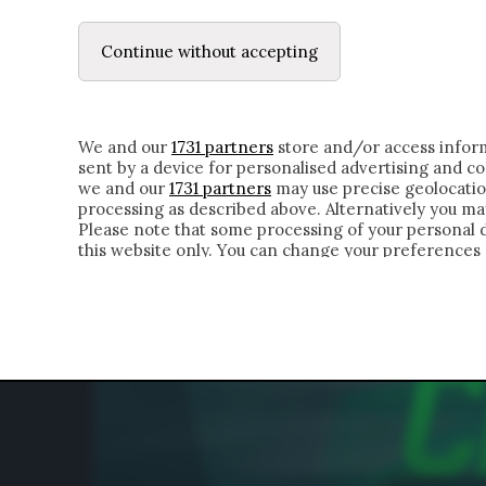
LE LETTERE
DUBBI INTERIORI | ALEXIS
Continue without accepting
HOMEPAGE
CHI SIAMO
LETTERE
APPRO
We and our
1731 partners
store and/or access inform
sent by a device for personalised advertising and 
we and our
1731 partners
may use precise geolocatio
processing as described above. Alternatively you m
Please note that some processing of your personal da
this website only. You can change your preferences 
of the webpage.