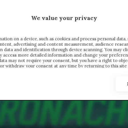
 SAELEMAEKERS X CRONACHE
We value your privacy
FONDIMENTI
REPORTAGE
SALVATO NELLE NOTE
C
ation on a device, such as cookies and process personal data, 
content, advertising and content measurement, audience resea
n data and identification through device scanning. You may cl
ay access more detailed information and change your preferen
ta may not require your consent, but you have a right to objec
or withdraw your consent at any time by returning to this site