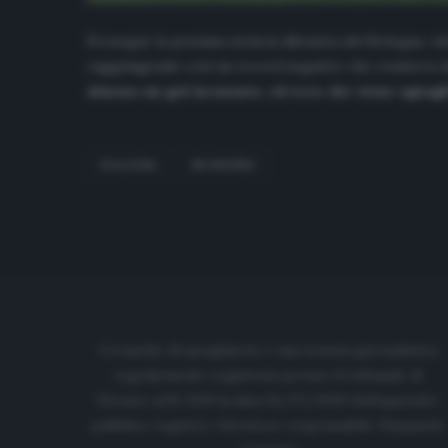
Prosegue la pessima striscia difensiva del Bologna, v
raggiungendo così un record negativo che resisteva da
almeno un gol incassato, ed ecco che viene eguagl
BOLOGNA
SKORUPSKI
Cronache di spogliatoio è una testata giornalistica
regolarmente registrata presso il tribunale di
Firenze al N. 6119 in data 01/07/2020 dell'apposito
pubblico registro. Direttore responsabile: Emanuele