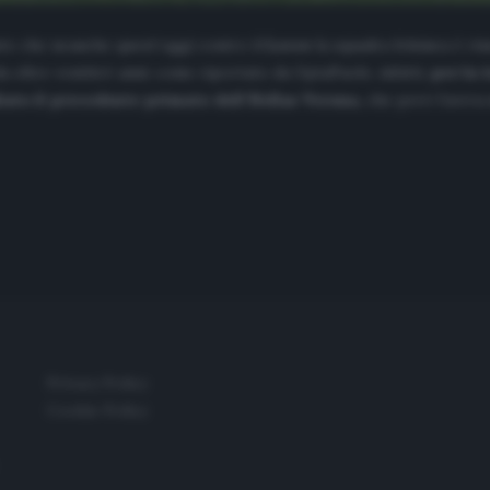
isto che neanche quest’oggi contro il
Lecce
la squadra felsinea è riu
 oltre ventitré anni: come riportato da OptaPaolo, infatti,
per la t
iato il precedente primato dell’Hellas Verona,
che però l’aveva m
Privacy Policy
Cookie Policy