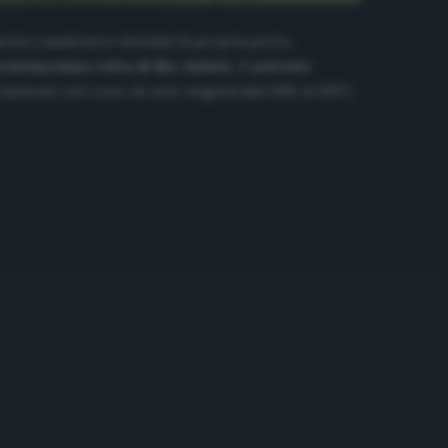
scita a mantenere inviolata la propria porta,
rentunesima volta di fila, infatti, è arrivato
aturato nel corso di varie stagioni (dal 1992 al 1997).