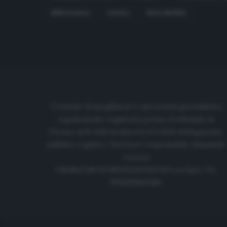
MINO RAIOLA
RAIOLA
REAL MADRID
Cronache di spogliatoio è una testata giornalistica
regolarmente registrata presso il tribunale di
Firenze al N. 6119 in data 01/07/2020 dell'apposito
pubblico registro. Direttore responsabile: Emanuele
Corazzi
CRONACHE DI SPOGLIATOIO Srl con SpA/ P.I.
IT06933610484