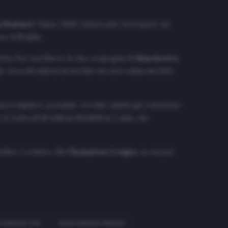
g Haaland
. Classe 2000, l’attaccante norvegese sta
 il Siviglia.
aily Star
sarebbero le due compagini di
Manchester
,
 circa 68 milioni di sterline ma sarà valida dal 2022,
a migliore possibile. Avrebbe infatti già contattato
tratta di 68 milioni divisibili in 5 anni, che
vidire è relativo alla
Champions League
, in cui può
CHESTER CITY
MANCHESTER UNITED