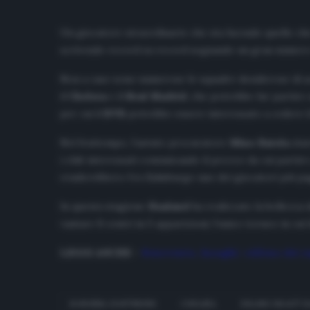
Un giocatore straordinario che sta facendo quello ch
scrivendo record su record segnando un gran numero di 
Non a caso sono numerose le squadre desiderose di a
il
Chelsea
e il
Real Madrid
, che potrebbe far partire 
per cui il
BVB
potrebbe essere interessato a cedere 
Nel frattempo, l’astuto procuratore
Mino Raiola
sta
i club interessati comunicando il prezzo da cui partire 
renderebbero l’ex Salisburgo uno dei giocatori più pag
In questa stagione
Haaland
ha realizzato la bellezza d
vantare 8 centri in 5 apparizioni; l’unico torneo in cu
LEGGI ANCHE
–
Benevento, Inzaghi: «Alleno dei r
BORUSSIA DORTMUND
CHELSEA
ERLING BRAUT 