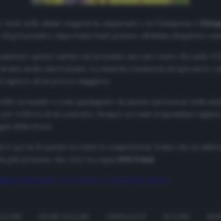
e vuole nelle ultime stagioni in campionato e in Champions è
Erlin
gol pesanti e importanti, basti pensare all’ultima doppietta contro
cquistare questo talento nel prossimo mercato estivo. Secondo il
D
un’asta molto interessante. La clausola rescissoria del giocatore vale
il ragazzo ad un prezzo maggiore.
rebbe pensando a come guadagnare da questa operazione nella manier
per l’offerta di un contratto. Sempre secondo il quotidiano inglese si 
ati della storia.
i 27 gol in 25 partite fra tutte le competizioni. Il dato che fa rabbri
i ha più presenze che reti è la coppa
DFB Pokal
.
agazzi fantastici, in 11 contro 11 avremmo vinto»
HAALAND
ERLING HAALAND
FANTACALCIO
HAALAND
MAN