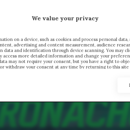
 SAELEMAEKERS X CRONACHE
We value your privacy
FONDIMENTI
REPORTAGE
SALVATO NELLE NOTE
C
ation on a device, such as cookies and process personal data, 
content, advertising and content measurement, audience resea
n data and identification through device scanning. You may cl
ay access more detailed information and change your preferen
ta may not require your consent, but you have a right to objec
or withdraw your consent at any time by returning to this site