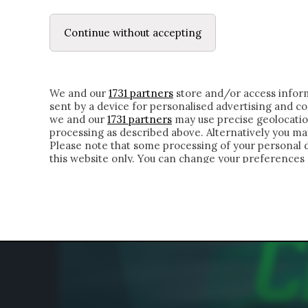
LE LETTERE
DUBBI INTERIORI | ALEXIS
Continue without accepting
HOMEPAGE
CHI SIAMO
LETTERE
APPRO
We and our
1731 partners
store and/or access inform
sent by a device for personalised advertising and 
we and our
1731 partners
may use precise geolocatio
processing as described above. Alternatively you m
Please note that some processing of your personal da
this website only. You can change your preferences 
of the webpage.