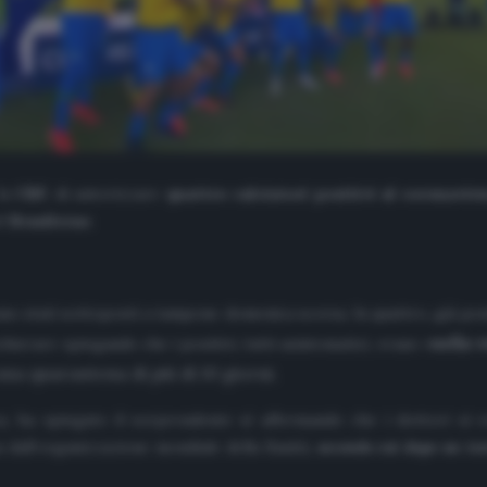
 la
CBF
, di autorizzare
quattro calciatori positivi al coronaviru
el
Brasilerao
.
erano stati sottoposti a tampone domenica scorsa. In quattro, già pos
nella 
hierare spiegando che i positivi, tutti asintomatici, erano «
una quarantena di più di 10 giorni.
a, ha spiegato il sorprendente sì affermando che i dottori si e
ia dall’organizzazione mondiale della Sanità,
secondo cui dopo un tes