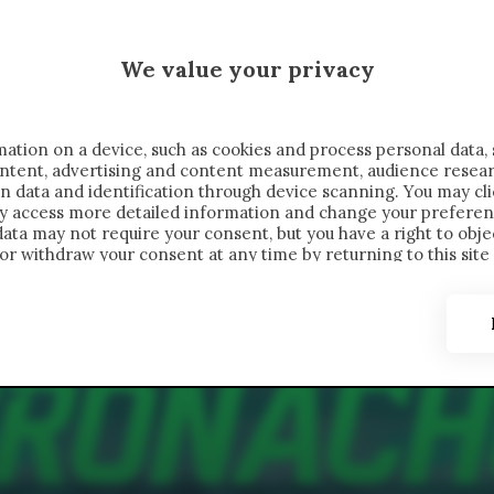
 SAELEMAEKERS X CRONACHE
We value your privacy
FONDIMENTI
REPORTAGE
SALVATO NELLE NOTE
C
ation on a device, such as cookies and process personal data, 
content, advertising and content measurement, audience resea
n data and identification through device scanning. You may cl
ay access more detailed information and change your preferen
ta may not require your consent, but you have a right to objec
or withdraw your consent at any time by returning to this site