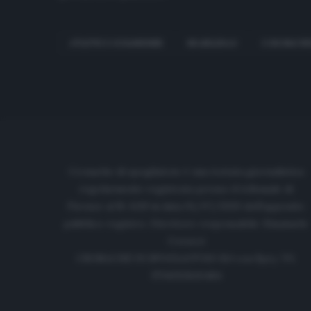
ATLETICO GOIANIENSE
BRASILERAO
CORONAVIR
Cronache di spogliatoio è una testata giornalistica
regolarmente registrata presso il tribunale di
Firenze al N. 6119 in data 01/07/2020 dell'apposito
pubblico registro. Direttore responsabile: Emanuele
Corazzi
CRONACHE DI SPOGLIATOIO Srl con SpA/ P.I.
IT06933610484