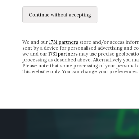
LE LETTERE
DUBBI INTERIORI | ALEXIS
Continue without accepting
HOMEPAGE
CHI SIAMO
LETTERE
APPRO
We and our
1731 partners
store and/or access inform
sent by a device for personalised advertising and 
we and our
1731 partners
may use precise geolocatio
processing as described above. Alternatively you m
Please note that some processing of your personal da
this website only. You can change your preferences 
of the webpage.