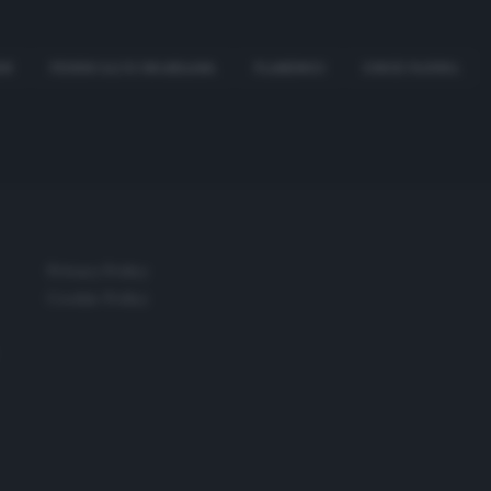
US
FEDERCALCIO BRASILIANA
FLAMENGO
JORGE PAGURA
Privacy Policy
Cookie Policy