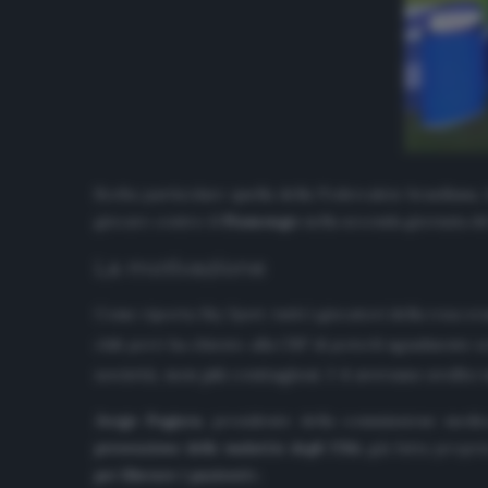
Scelta particolare quella della Federcalcio brasiliana,
giocare contro il
Flamengo
nella seconda giornata d
La motivazione
Come riporta
Sky Sport
, tutti i giocatori della rosa 
club però ha chiesto alla CBF di poterli ugualmente sc
società, non più contagiosi. I 4 avevano svolto 
Jorge Pagura
, presidente della commissione medic
prevenzione delle malattie degli USA
, già fatta propr
per liberare i pazienti
».