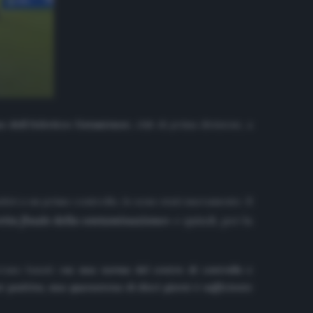
s dell’Atletico Goianiense
, club di prima divisione, a
itivi a un primo controllo, lo sono stati nuovamente. Il
retta finale della contaminazione
»
e quindi, per la
rano basati «
su una norma del centro di controllo e
t positivo, una quarantena di dieci giorni è sufficiente