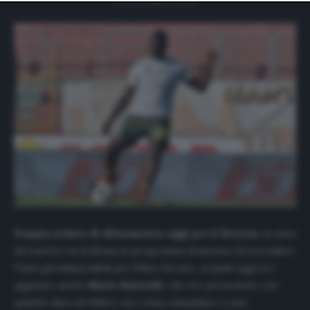
website only. You can change your preferences or
withdraw your consent at any time by returning to this
site and clicking the
privacy policy
button at the bottom
of the webpage.
Doppia seduta di allenamento oggi per il Brescia
, in vista
del match con la Roma in programma domenica 24 novembre.
Tanti gli indisponibili per Fabio Grosso, ai quali oggi si è
aggiunto anche
Mario
Balotelli
, che si è presentato con
qualche linea di febbre ed è stato rimandato a casa.