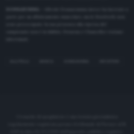
DONNARUMMA
– Alfredo Donnarumma invece ha lavorato a
parte per un affaticamento muscolare, ma le
Rondinelle
non
sono preoccupate: la sua presenza alla ripresa del
campionato non è in dubbio. Dessena e Chancellor restano
infortunati.
BALOTELLI
BRESCIA
DONNARUMMA
INFORTUNI
Cronache di spogliatoio è una testata giornalistica
regolarmente registrata presso il tribunale di Firenze al N.
6119 in data 01/07/2020 dell'apposito pubblico registro.