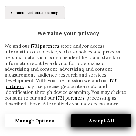
Continue without accepting
We value your privacy
We and our
1731 partners
store and/or access
information on a device, such as cookies and process
personal data, such as unique identifiers and standard
information sent by a device for personalised
advertising and content, advertising and content
measurement, audience research and services
development. With your permission we and our
1731
partners
may use precise geolocation data and
identification through device scanning. You may click to
consent to our and our
1731 partners
’ processing as
described above. Alternatively you may access more
BRESCIA, BALOTELLI NON SI ALLENA PER
detailed information and change your preferences
LA FEBBRE. DONNARUMMA LAVORA A
before consenting or to refuse consenting. Please note
PARTE
Manage Options
Accept All
that some processing of your personal data may not
require your consent, but you have a right to object to
written by
Redazione Cronache
such processing. Your preferences will apply to this
13 Novembre 2019