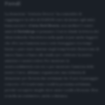
Fondi
La donazione “
Aiutiamo Brescia
” ha consentito di
raggiungere la cifra di 15.669,90 euro da inviare agli amici
biancoazzurri. «
Curva Nord Brescia
, non mollare! I vostri
amici di
Norimberga
vi pensano». Così si chiude la lettera dei
tifosi tedeschi. Una lettera nella quale si può anche leggere
che «Per noi l’amicizia non e solo festeggiare tra tempi
buoni, e pure stare insieme negli tempi brutti. Resteremo di
nuovo fianco a fianco allo stadio per celebrare la nostra
amicizia e i nostri colori. Per mostrare la
nostra solidarietà con voi, e per mostrare l’amicizia delle
nostre Curve, abbiamo organizzato una richiesta di
donazione per Brescia due settimane fa». E poi, il passaggio
concreto: «Vi trasferiamo i soldi la prossima settimana,
perché voi sapete meglio dove usare i soldi a Brescia». Non
si molla un centimetro, anche a distanza.