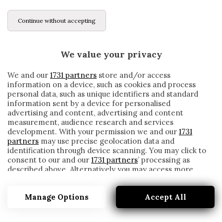
Continue without accepting
We value your privacy
We and our
1731 partners
store and/or access
information on a device, such as cookies and process
personal data, such as unique identifiers and standard
information sent by a device for personalised
advertising and content, advertising and content
measurement, audience research and services
development. With your permission we and our
1731
partners
may use precise geolocation data and
identification through device scanning. You may click to
consent to our and our
1731 partners
’ processing as
described above. Alternatively you may access more
BRESCIA, IL NORIMBERGA AIUTA LA CITTÀ
detailed information and change your preferences
COLPITA DAL CORONAVIRUS
before consenting or to refuse consenting. Please note
Manage Options
Accept All
that some processing of your personal data may not
written by
Redazione Cronache
require your consent, but you have a right to object to
6 Aprile 2020
such processing. Your preferences will apply to this