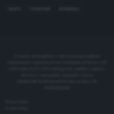
BRESCIA
CORONAVIRUS
NORIMBERGA
Cronache di spogliatoio è una testata giornalistica
regolarmente registrata presso il tribunale di Firenze al N.
6119 in data 01/07/2020 dell'apposito pubblico registro.
Direttore responsabile: Emanuele Corazzi
CRONACHE DI SPOGLIATOIO Srl con SpA/ P.I.
IT06933610484
Privacy Policy
Cookie Policy