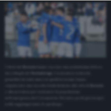
website only. You can change your preferences or
withdraw your consent at any time by returning to this
site and clicking the
privacy policy
button at the bottom
of the webpage.
I tifosi del
Brescia
hanno ricevuto una sentitissima lettera
dai colleghi del
Norimberga
. I sostenitori tedeschi,
gemellati da tanti anni con quelli bresciani, hanno
organizzato una raccolta fondi dedicata alla città di
Brescia
e alla provincia per sostenere la popolazione
nell’emergenza del Coronavirus. Ed entro pochi giorni quei
soldi raggiungeranno il capoluogo.