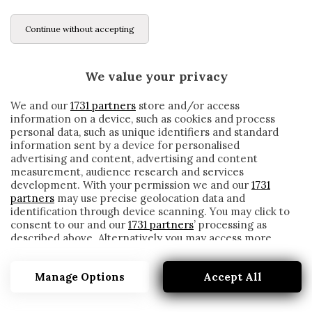
Continue without accepting
We value your privacy
We and our
1731 partners
store and/or access
information on a device, such as cookies and process
personal data, such as unique identifiers and standard
information sent by a device for personalised
advertising and content, advertising and content
measurement, audience research and services
development. With your permission we and our
1731
partners
may use precise geolocation data and
identification through device scanning. You may click to
consent to our and our
1731 partners
’ processing as
described above. Alternatively you may access more
CADICE, IL DIFENSORE FALI: «VALE PIÙ IL
detailed information and change your preferences
DENARO O LA VITA? NO ALLA RIPRESA…»
before consenting or to refuse consenting. Please note
Manage Options
Accept All
that some processing of your personal data may not
written by
Redazione Cronache
require your consent, but you have a right to object to
27 Aprile 2020
such processing. Your preferences will apply to this