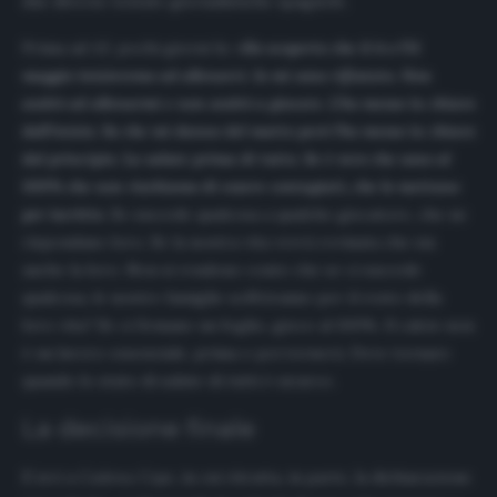
due diverse testate giornalistiche spagnole.
Prima ad
AS
, pochi giorni fa: «
Ho scoperto che il 4 o l’11
maggio inizieremo ad allenarci. Io mi sono rifiutato. Non
andrò ad allenarmi e non andrò a giocare. L’ho messo in chiaro
dall’inizio. So che mi danno del matto però l’ho messo in chiaro
dal principio. La salute prima di tutto.
Se è ve
ro che sono al
100% che non rischiamo di essere contagiati, che lo mettano
per iscritto
. Se succede qualcosa a qualche giocatore, che ne
rispondano loro. Se la nostra vita verrà rovinata che sia
anche la loro. Non si rendono conto che se ci succede
qualcosa, le nostre famiglie soffriranno per il resto della
loro vita? Se ci firmano un foglio, gioco al 100%. Il calcio non
è un lavoro essenziale, prima o poi tornerà. Deve tornare
quando lo stato di salute di tutti è sicuro».
La decisione finale
E ieri a
Cadena Cope
, in cui ritratta, in parte, la dichiarazione