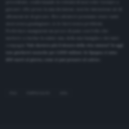
precedente, confermando la volontà di non voler tornare a
giocare: «Ho preso la mia decisione, non ho intenzione né di
allenarmi né di giocare. Noi calciatori possiamo stare tanti
mesi senza guadagnare, io lo farei senza problemi.
Preferisco mangiarmi un pezzo di pane con l’olio che
mettere a rischio la salute mia, della mia famiglia e dei miei
compagni.
Vale davvero più il denaro della vita umana? Io oggi
non giocherei neanche per 5.000 milioni. In Spagna ci sono
400 morti al giorno, come si può pensare al calcio
».
FALI
FANTACALCIO
LIGA