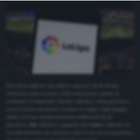
website only. You can change your preferences or
withdraw your consent at any time by returning to this
site and clicking the
privacy policy
button at the bottom
of the webpage.
Non tutti vogliono riprendere a giocare. Se da un lato
l’interesse delle società e delle federazioni è quello di
terminare il campionato iniziato, dall’altro, alcuni giocatori
non si sentono pronti per tornare in campo. Dalla Spagna,
infatti, arrivano dichiarazioni non indifferenti di un
giocatore.
Fali
, difensore spagnolo del
Cadice
, militante in
seconda divisione, ha espresso tutte le sue preoccupazioni a