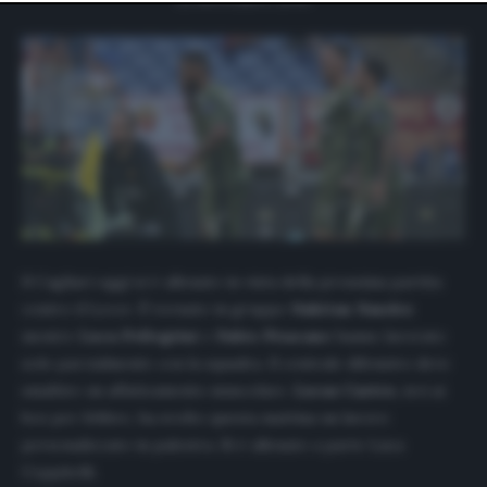
website only. You can change your preferences or
withdraw your consent at any time by returning to this
site and clicking the
privacy policy
button at the bottom
of the webpage.
Il Cagliari oggi si è allenato in vista della prossima partita
contro il Lecce. È tornato in gruppo
Nahitan Nandez
mentre
Luca Pellegrini
e
Fabio Pisacane
hanno lavorato
solo parzialmente con la squadra. Il centrale difensivo deve
smaltire un affaticamento muscolare.
Lucas Castro
, ieri ai
box per febbre, ha svolto questa mattina un lavoro
personalizzato in palestra. Si è allenato a parte Luca
Ceppitelli.