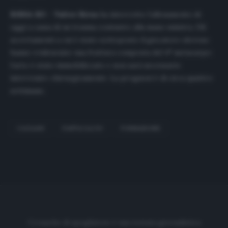
BIRSA KO – Valter Birsa
ha interrotto l’allenamento di
oggi a causa di un trauma contusivo alla mano sinistra. Gli
accertamenti a cui è stato sottoposto il giocatore sloveno
hanno evidenziato una frattura composta del 4° metacarpo:
l’arto è stato immobilizzato e non sarà necessario
intervenire chirurgicamente. La prognosi è di circa quattro
settimane.
CAGLIARI
FANTACALCIO
FORMAZIONE
Cronache di spogliatoio è una testata giornalistica