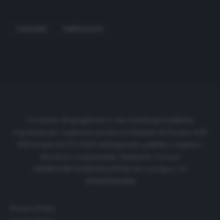
CAGLLIARI
FANTACALCIO
Cronache di spogliatoio è una testata giornalistica
regolarmente registrata presso il tribunale di Firenze al N.
6119 in data 01/07/2020 dell'apposito pubblico registro.
Direttore responsabile: Emanuele Corazzi
CRONACHE DI SPOGLIATOIO Srl con SpA/ P.I.
IT06933610484
Privacy Policy