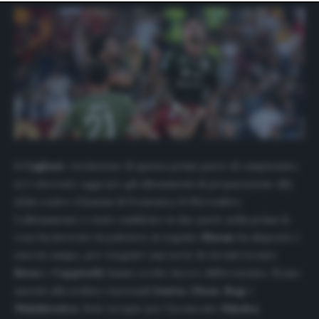
website only. You can change your preferences or
withdraw your consent at any time by returning to this
site and clicking the
privacy policy
button at the bottom
of the webpage.
Il
Cagliari
, rivelazione di questa prima parte di campionato,
si è ritrovato oggi per gli allenamenti di preparazione alla
sfida contro il
Lecce
di Domenica 24 Novembre.
L’allenamento è stato suddiviso in due parti: nella prima la
rosa ha lavorato in palestra, in seguito
Maran
ha disposto i
suoi in campo, per eseguire una serie di circuiti tecnici.
Birsa
e
Ceppitelli
hanno svolto lavoro differenziato. Erano
assenti alla seduta i nazionali
Ionita
,
Olsen
,
Rog
e
Walukiewicz
. Solo terapie per l’acciaccato
Nández
.