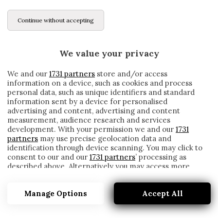
Continue without accepting
We value your privacy
We and our
1731 partners
store and/or access
information on a device, such as cookies and process
personal data, such as unique identifiers and standard
information sent by a device for personalised
advertising and content, advertising and content
measurement, audience research and services
development. With your permission we and our
1731
partners
may use precise geolocation data and
identification through device scanning. You may click to
consent to our and our
1731 partners
’ processing as
described above. Alternatively you may access more
CAGLIARI, LA RIPRESA È CARATTERIZZATA
detailed information and change your preferences
DA DIVERSE ASSENZE
before consenting or to refuse consenting. Please note
Manage Options
Accept All
that some processing of your personal data may not
written by
Redazione Cronache
require your consent, but you have a right to object to
13 Novembre 2019
such processing. Your preferences will apply to this