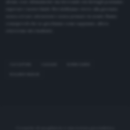
alcune cose ultimamente ma lavorando sui dettagli possiamo
superare i nostri limiti. Noi dobbiamo vivere alla giornata
senza cercare attenzioni e senza pensare in avanti. Siamo
consapevoli che se giochiamo come sappiamo, allora
otterremo dei risultati».
CACCIATORE
CAGLIARI
ROBIN OLSEN
ROLANDO MARAN
Cronache di spogliatoio è una testata giornalistica