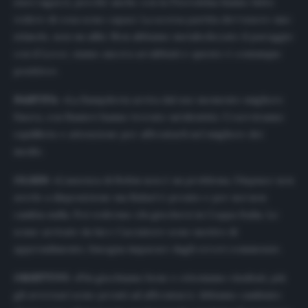
suoi ragazzi, perché anche con la Fiorentina hanno fatto
vedere di cosa sono capaci. La scorsa partita dev’essere uno
stimolo, non un alibi. Non abbiamo metabolizzato il pareggio
con il Lecce, siamo ancora arrabbiati e questo è comunque
positivo».
PARTITA
: «La Sampdoria arriva dal suo momento migliore
finora, con Ranieri hanno trovato un’identità. Ci serviranno
equilibrio e attenzione per affrontarli nel migliore dei
modi».
OLSEN
: «L’assenza di Robin non è un problema. Dispiace non
averlo a disposizione ma Rafael è pronto e per noi non
cambia nulla. Poi vedremo chi giocherà in Coppa Italia. Le
scuse arrivate da lui e Cacciatore sono motivo di
apprendimento, bisogna imparare dagli errori commessi».
OBIETTIVI
: «Più giochiamo bene e otteniamo risultati, più
gli avversari sono pronti ad affrontarci. Abbiamo cambiato