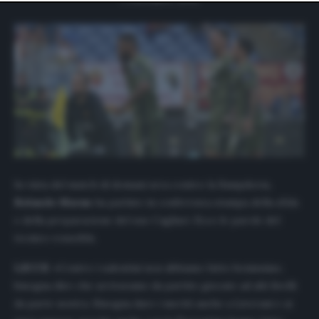
website only. You can change your preferences or
withdraw your consent at any time by returning to this
site and clicking the
privacy policy
button at the bottom
of the webpage.
In vista del match di domani sera contro la Sampdoria,
Rolando Maran
ha parlato in conferenza stampa della sfida
e della preparazione del suo Cagliari. Ecco le parole del
tecnico rossoblu.
LECCE
: «Contro i salentini non abbiamo fatto benissimo,
bisogna dire che arrivavamo da partite giocate ad alti livelli
da parte nostra. Bisogna dare i meriti anche a Liverani e ai