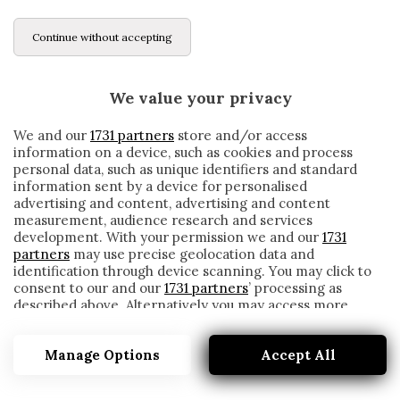
Continue without accepting
We value your privacy
We and our
1731 partners
store and/or access
information on a device, such as cookies and process
personal data, such as unique identifiers and standard
information sent by a device for personalised
advertising and content, advertising and content
measurement, audience research and services
development. With your permission we and our
1731
partners
may use precise geolocation data and
identification through device scanning. You may click to
consent to our and our
1731 partners
’ processing as
described above. Alternatively you may access more
CAGLIARI, MARAN: «SCUSE DI OLSEN E
detailed information and change your preferences
CACCIATORE SERVANO DA LEZIONE. CON
before consenting or to refuse consenting. Please note
LA SAMPDORIA SFIDA TOSTA»
Manage Options
Accept All
that some processing of your personal data may not
require your consent, but you have a right to object to
written by
Redazione Cronache
such processing. Your preferences will apply to this
1 Dicembre 2019