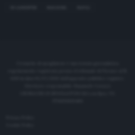
DE LAURENTIIS
MARADONA
NAPOLI
Cronache di spogliatoio è una testata giornalistica
regolarmente registrata presso il tribunale di Firenze al N.
6119 in data 01/07/2020 dell'apposito pubblico registro.
Direttore responsabile: Emanuele Corazzi
CRONACHE DI SPOGLIATOIO Srl con SpA/ P.I.
IT06933610484
Privacy Policy
Cookie Policy