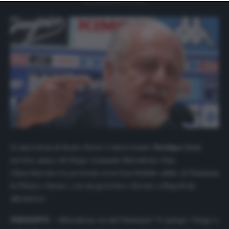
website only. You can change your preferences or
withdraw your consent at any time by returning to this
site and clicking the
privacy policy
button at the bottom
of the webpage.
Ai microfoni di
Radio Marte
è intervenuto
Stefano Ceci
,
stretto amico di Diego Armando Maradona. Una
chiacchierata tra presente (con il probabile addio al Gimnasia
la Plata) e futuro, con un ipotetico ritorno a Napoli da
allenatore.
PRESENTE
– «Maradona via dal Gimnasia? Vi spiego: Diego a