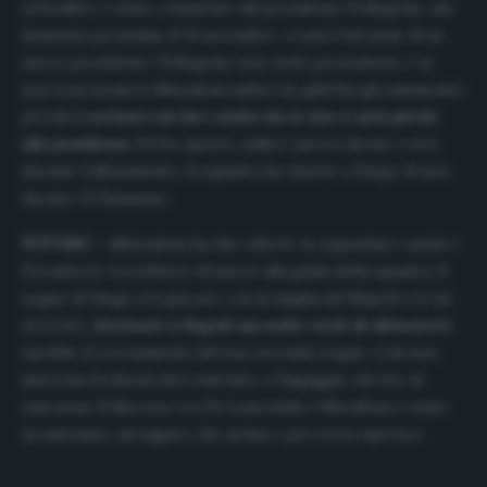
settembre è stato contattato dal presidente Pellegrino, ma
domenica prossima, il 24 novembre, ci sarà l’elezione di un
nuovo presidente. Pellegrino non vuole presentarsi, e se
non si presenterà Maradona andrà via: gliel’ha già annunciato
perché
è arrivato con lui e andrà via se non ci sarà più lui
alla presidenza
. Detto questo, nulla è ancora deciso e ieri,
durante l’allenamento, la squadra ha chiesto a Diego di non
lasciare il Gimnasia».
FUTURO – «
Maradona ha due offerte in Argentina e anche i
Dorados lo vorrebbero di nuovo alla guida della squadra. Il
sogno di Diego era giocare con la maglia del Napoli e lo ha
avverato,
ritornare a Napoli ma nelle vesti di allenatore
sarebbe il coronamento del suo secondo sogno. A lui non
interessa la durata del contratto o l’ingaggio, lui vive di
emozioni. Il discorso tra De Laurentiis e Maradona è stato
accantonato, mi auguro che prima o poi verrà ripreso».