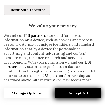
Continue without accepting
We value your privacy
We and our
1731 partners
store and/or access
information on a device, such as cookies and process
personal data, such as unique identifiers and standard
information sent by a device for personalised
advertising and content, advertising and content
measurement, audience research and services
development. With your permission we and our
1731
partners
may use precise geolocation data and
identification through device scanning. You may click to
consent to our and our
1731 partners
’ processing as
described above. Alternatively you may access more
L’AMICO DI MARADONA: «IL SOGNO DI
detailed information and change your preferences
DIEGO? ALLENARE IL NAPOLI. E CON DE
before consenting or to refuse consenting. Please note
LAURENTIIS…»
Manage Options
Accept All
that some processing of your personal data may not
require your consent, but you have a right to object to
written by
Redazione Cronache
such processing. Your preferences will apply to this
19 Novembre 2019