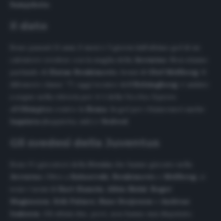
Sampdoria
.
Il dato
Sono passati 11 anni, 6 mesi e 3 giorni dall’ultimo gol di un
calciatore svedese con la maglia della
Juventus
. Non stiamo
parlando di
Zlatan
Ibrahimovic
, bensì di
Olof Mellberg
. Il
difensore classe ’77, oggi tecnico dell’
Helsingborg
, è andato
a segno nella vittoria per 4-1 della
Vecchia Signora
all’
Olimpico
contro la
Roma
. In gol per i bianconeri anche
Iaquinta
(doppietta, ndr) e
Nedved
.
Gli svedesi della Juventus
Sono 9 i giocatori della
Svezia
che hanno giocato nella
Juventus
. Oltre a
Kulusevski
,
Ibrahimovic
e
Mellberg
, ci
sono i nomi di
Kurt
Hamrin
,
Albin
Ekdal
,
Roger
Magnusson
,
Erik Palmer,
Rune Borjesson
e
Andreas
Isaksson
. Gli ultimi due, però, non hanno mai disputato