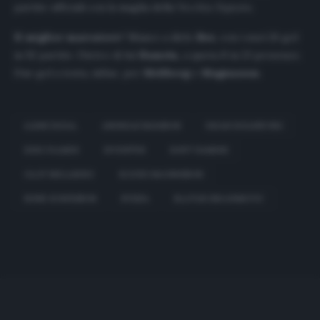
partite ufficiali con la maglia della
Vecchia Signora.
Il miglior marcatore
? Manco a dirlo
Ibra
, con i suoi 26 gol
in 92 partite. Dietro di lui
Hamrin,
a quota 8 in 23 presenze.
Due gol a testa, infine, per
Mellberg
e
Magnusson
.
ALBIN EKDAL
ANDREAS ISAKSSON
DEJAN KULUSEVSKI
ERIK PALMER
JUVENTUS
KURT HAMRIN
OLOF MELLBERG
ROGER MAGNUSSON
RUNE BORJESSON
SVEZIA
ZLATAN IBRAHIMOVIC