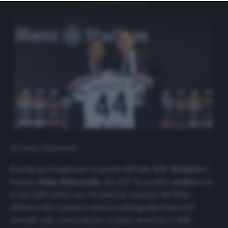
website only. You can change your preferences or
withdraw your consent at any time by returning to this
site and clicking the
privacy policy
button at the bottom
of the webpage.
di Cesare Ragionieri
Il primo gol stagionale in partita ufficiale della
Juventus
è
firmato
Dejan
Kulusevski
, che al 12′ ha trafitto
Audero
con
la specialità della casa. Un piattone mancino dal limite
dell’area che è andato a morire nell’angolino basso del
secondo palo, senza lasciare scampo al portiere della