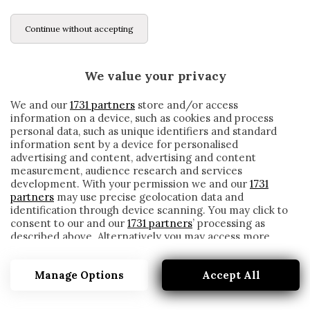
Continue without accepting
We value your privacy
We and our
1731 partners
store and/or access
information on a device, such as cookies and process
personal data, such as unique identifiers and standard
information sent by a device for personalised
advertising and content, advertising and content
measurement, audience research and services
development. With your permission we and our
1731
partners
may use precise geolocation data and
identification through device scanning. You may click to
consent to our and our
1731 partners
’ processing as
described above. Alternatively you may access more
CHI È STATO L’ULTIMO SVEDESE A
detailed information and change your preferences
SEGNARE CON LA JUVENTUS PRIMA DI
before consenting or to refuse consenting. Please note
KULUSEVSKI?
Manage Options
Accept All
that some processing of your personal data may not
require your consent, but you have a right to object to
written by
Cesare Ragionieri
such processing. Your preferences will apply to this
20 Settembre 2020