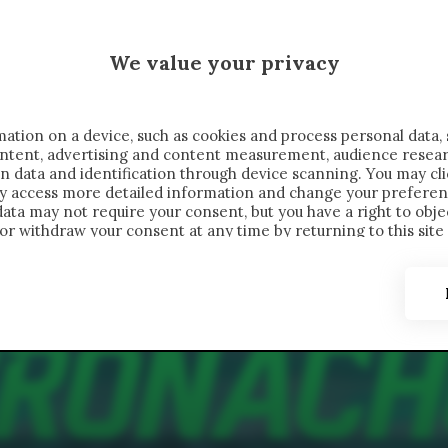
 SAELEMAEKERS X CRONACHE
We value your privacy
FONDIMENTI
REPORTAGE
SALVATO NELLE NOTE
C
ation on a device, such as cookies and process personal data, 
content, advertising and content measurement, audience resea
n data and identification through device scanning. You may cl
ay access more detailed information and change your preferen
ta may not require your consent, but you have a right to objec
or withdraw your consent at any time by returning to this site