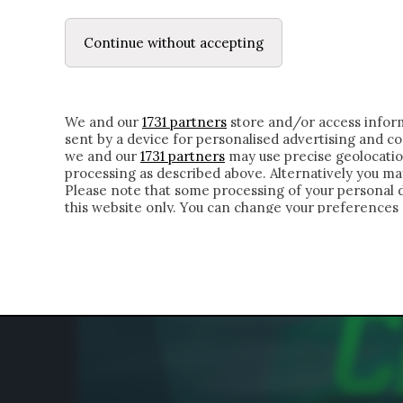
LE LETTERE
DUBBI INTERIORI | ALEXIS
Continue without accepting
HOMEPAGE
CHI SIAMO
LETTERE
APPRO
We and our
1731 partners
store and/or access inform
sent by a device for personalised advertising and 
we and our
1731 partners
may use precise geolocatio
processing as described above. Alternatively you m
Please note that some processing of your personal da
this website only. You can change your preferences 
of the webpage.