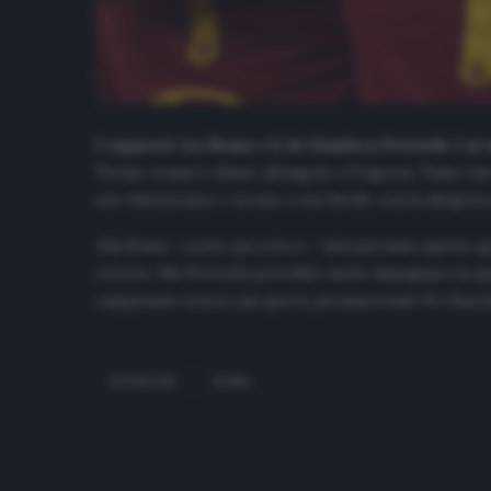
I rapporti tra Roma e il ds Gianluca Petrachi è ai
Torino ormai è chiuso all’angolo a Trigoria. Tanto che
sue rimostranze e accuse a vari livelli, così la dirige
Alla Roma – scrive
gazzetta.it
– interpretano questo ge
ricucire. Ma Petrachi potrebbe anche impugnare la ques
campionato senza casi aperti, promuovendo De Sanctis 
PETRACHI
ROMA