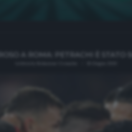
OSO A ROMA: PETRACHI È STATO 
written by
Redazione Cronache
18 Giugno 2020