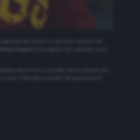
dati giù alla società, l’ex direttore sportivo del
rittura sospeso
. Il ds pugliese ha continuato con le
indi in linea teorica ci sarebbe ancora margine per
rivare l’ufficialità arrivando alla ripartenza del