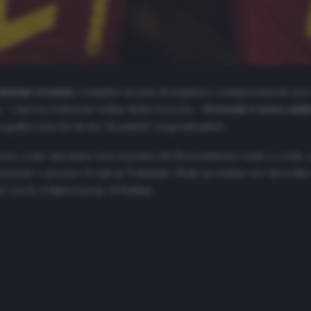
 minimi termini.
Complici un paio di acquisti e comportamenti non an
 – riporta l’edizione online della
Gazzetta
–
Petrachi è stato addi
nza giallorossa ha deciso di punirlo sospendendolo.
sto come una mano tesa al posto del licenziamento nudo e crudo, qu
tione e portare il club in Tribunale. Nelle prossime ore dovrebbe ar
con la collaborazione di Baldini.