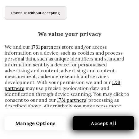
Continue without accepting
We value your privacy
We and our
1731 partners
store and/or access
information on a device, such as cookies and process
personal data, such as unique identifiers and standard
information sent by a device for personalised
advertising and content, advertising and content
measurement, audience research and services
development. With your permission we and our
1731
partners
may use precise geolocation data and
identification through device scanning. You may click to
consent to our and our
1731 partners
’ processing as
described above. Alternatively you may access more
CORONAVIRUS, IN NICARAGUA SI GIOCA
detailed information and change your preferences
CON GUANTI E MASCHERINE
before consenting or to refuse consenting. Please note
Manage Options
Accept All
that some processing of your personal data may not
written by
Redazione Cronache
require your consent, but you have a right to object to
29 Marzo 2020
such processing. Your preferences will apply to this