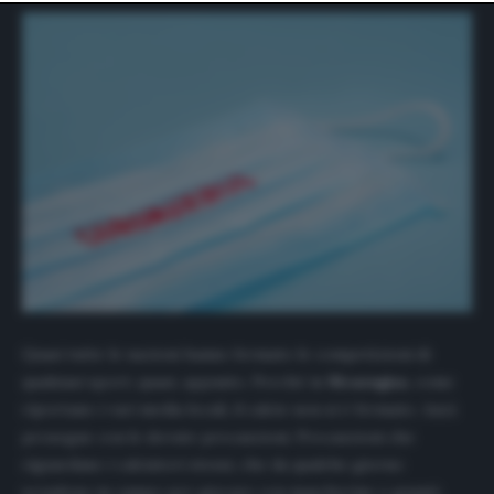
website only. You can change your preferences or
withdraw your consent at any time by returning to this
site and clicking the
privacy policy
button at the bottom
of the webpage.
Quasi tutte le nazioni hanno fermato le competizioni di
qualsiasi sport; quasi, appunto. Perché in
Nicaragua
, come
riportano i vari media locali, il calcio non si è fermato. Anzi:
prosegue con le dovute precauzioni. Precauzioni che
riguardano i calciatori stessi, che da qualche giorno
scendono in campo per giocare con mascherine e guanti,