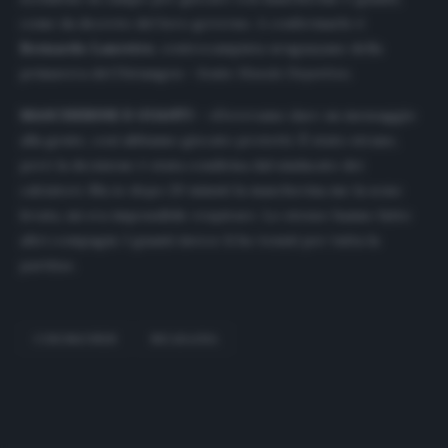
come da decreto del loro governo. A confermarlo è
Bernardo Laureiro
, centrocampista uruguayano della
primavera del Diriangen – fonte
Mundo Deportivo.
MASCHERINE E GUANTI
– «Dovevamo dare un messaggio
alla gente, così abbiamo giocato protetti. È stato strano,
però la decisione è stata condivisa dal sindacato dei
calciatori. Ma io dopo 20 minuti la mascherina me la sono
levata, mi era impossibile respirare. Lo stesso hanno fatto
altri compagni. I guanti invece li ho tenuti per tutta la
partita».
CORONAVIRUS
NICARAGUA