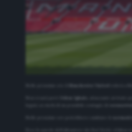
Nelle prossime ore il
Manchester United
volerà a Ma
Non ci sarà però
Odion Ighalo
, attaccante arrivato p
legato ai rischi di un possibile contagio di
coronavir
Nelle prossime ore potrebbero cambiare le
normati
Ecco le parole dell’allenatore dei
Red Devils
: «Odion re