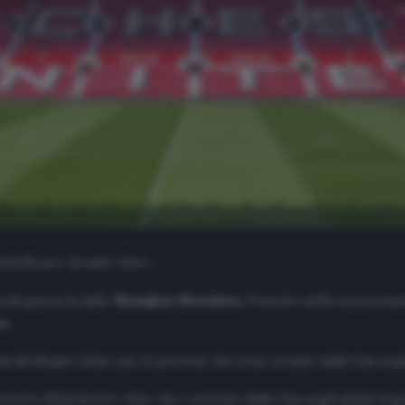
rbella per un mini-ritiro.
ochi giorni fa dallo
Shanghai Shenuhua
. Il motivo della sua perm
us
.
ve
del Regno Unito per le persone che sono tornate dalla Cina negli
sterà a Manchester visto che è arrivato dalla Cina negli ultimi 14 gi