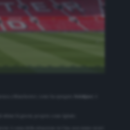
anenza a Manchester, come ha spiegato
Solskjaer
, è
 ultimi 14 giorni, proprio come Ighalo.
orni. A causa della situazione in Cina, non siamo sicuri