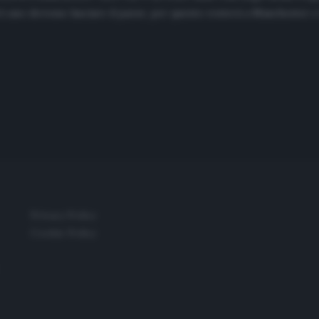
el caso dovesse lasciare il paese, per questo resterà a Manchester
Privacy Policy
Cookie Policy