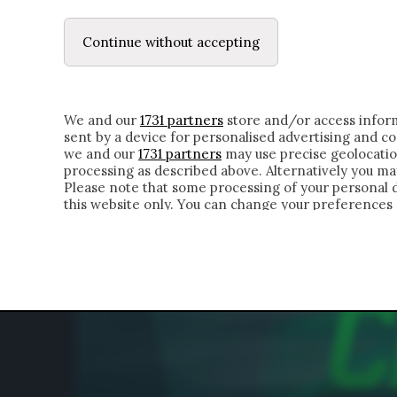
LE LETTERE
DUBBI INTERIORI | ALEXIS
Continue without accepting
HOMEPAGE
CHI SIAMO
LETTERE
APPRO
We and our
1731 partners
store and/or access inform
sent by a device for personalised advertising and 
we and our
1731 partners
may use precise geolocatio
processing as described above. Alternatively you m
Please note that some processing of your personal da
this website only. You can change your preferences 
of the webpage.