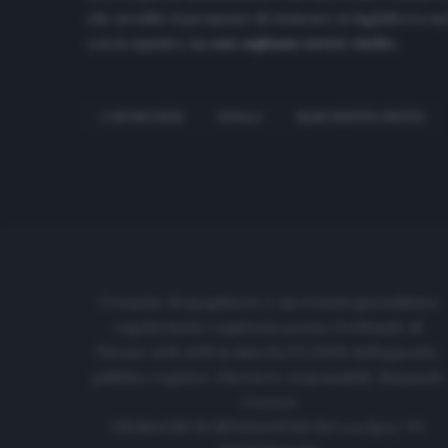
che avrebbe il permesso di rientrare in Inghilterra n
con la squadra, ma
non vogliamo correre rischi
».
CORONAVIRUS
IGHALO
MANCHESTER UNITED
Cronache di spogliatoio è una testata giornalistica
regolarmente registrata presso il tribunale di
Firenze al N. 6119 in data 01/07/2020 dell'apposito
pubblico registro. Direttore responsabile: Emanuele
Corazzi
CRONACHE DI SPOGLIATOIO Srl con SpA/ P.I.