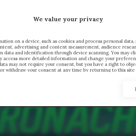
 SAELEMAEKERS X CRONACHE
We value your privacy
FONDIMENTI
REPORTAGE
SALVATO NELLE NOTE
C
ation on a device, such as cookies and process personal data, 
content, advertising and content measurement, audience resea
n data and identification through device scanning. You may cl
ay access more detailed information and change your preferen
ta may not require your consent, but you have a right to objec
or withdraw your consent at any time by returning to this site