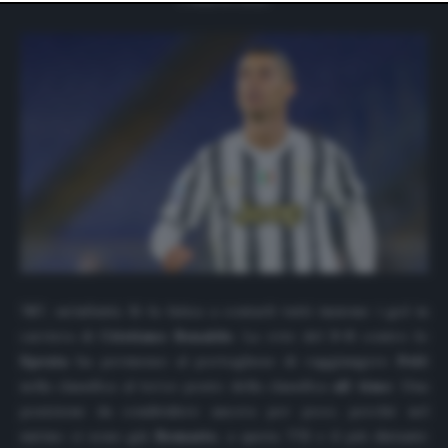
website only. You can change your preferences or
withdraw your consent at any time by returning to this
site and clicking the
privacy policy
button at the bottom
of the webpage.
767
, un’infinità. Si fa fatica a contarli tutti insieme i gol in
carriera di
Cristiano Ronaldo
. La rete del
3-0
contro lo
Spezia
ha permesso al portoghese di raggiungere
Pelé
nella classifica al terzo posto della classifica
all time
. Una
posizione da condividere ancora per poco, perché nel
mirino ci sono già
Romario
, a quota
772
e il più distante