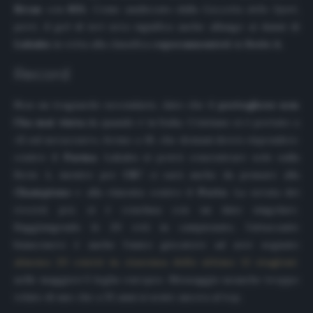
Bican
con
805
. Come analizzato dalla
Gazzetta dello Sport
,
però, il gol di ieri sera significa anche allungo ai danni di
Lukaku
in vetta alla classifica
capocannonieri
in
Serie A
.
Record
Non un traguardo secondario, dato che il
portoghese non
l’ha mai vinta
da quando è in Italia. Cristiano si è portato a
+2
sul nerazzurro, fermo a 18, che domani dovrà rispondere
contro il
Parma
. Lukaku si potrà concentrare solo sulla
Serie A, mentre per
CR7
ci sarà anche da pensare alla
Champions
e alla rimonta contro il
Porto
. La serata dei
record, poi, si è conclusa con un dato singolare.
Raggiungendo le 20 reti in campionato, l’attaccante
bianconero è anche l’unico giocatore ad aver segnato
almeno 20 centri in ciascuna delle ultime 12 stagioni
nelle maggiori 5 leghe europee. Messaggio neanche troppo
velato di uno che a 35 anni si sente ancora al top.