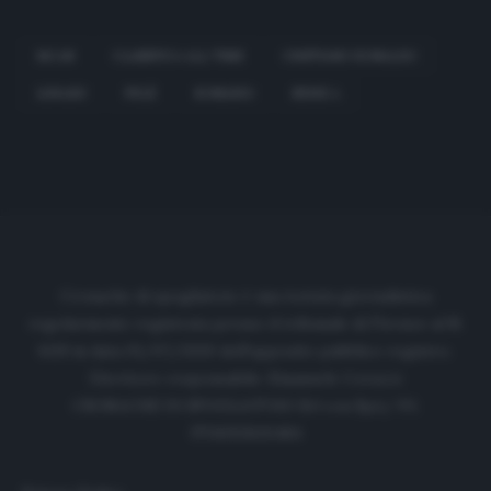
BICAN
CLASSIFICA ALL TIME
CRISTIANO RONALDO
LUKAKU
PELÈ
ROMARIO
SERIE A
Cronache di spogliatoio è una testata giornalistica
regolarmente registrata presso il tribunale di Firenze al N.
6119 in data 01/07/2020 dell'apposito pubblico registro.
Direttore responsabile: Emanuele Corazzi
CRONACHE DI SPOGLIATOIO Srl con SpA/ P.I.
IT06933610484