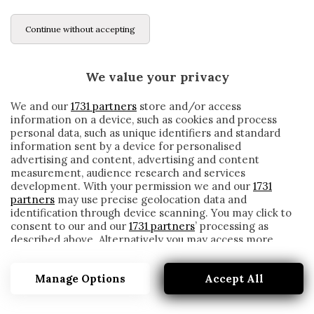
Continue without accepting
We value your privacy
We and our
1731 partners
store and/or access
information on a device, such as cookies and process
personal data, such as unique identifiers and standard
information sent by a device for personalised
advertising and content, advertising and content
measurement, audience research and services
development. With your permission we and our
1731
partners
may use precise geolocation data and
identification through device scanning. You may click to
consent to our and our
1731 partners
’ processing as
described above. Alternatively you may access more
COSA SIGNIFICA IL GOL NUMERO 767 PER
detailed information and change your preferences
RONALDO: LA SFIDA CON LUKAKU E
before consenting or to refuse consenting. Please note
L’OBIETTIVO BICAN
Manage Options
Accept All
that some processing of your personal data may not
require your consent, but you have a right to object to
written by
Redazione Cronache
such processing. Your preferences will apply to this
3 Marzo 2021