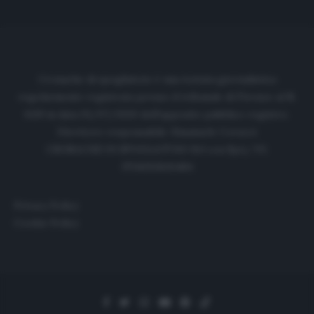
Cronache di spogliatoio è una testata giornalistica
regolarmente registrata presso il tribunale di Firenze al N.
6119 in data 01/07/2020 dell'apposito pubblico registro.
Direttore responsabile: Emanuele Corazzi
CRONACHE DI SPOGLIATOIO Srl con SpA/ P.I.
IT06933610484
Privacy Policy
Cookie Policy