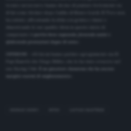
tecnico nerazzurro hanno deciso di puntare fortemente su
di lui come titolare dopo l’addio di Mauro Icardi. El Toro non
ha esitato, affrontando la sfida con grinta e classe e
dimostrando le sue qualità. Idem in questo inizio di
campionato:
è partito bene segnando, fornendo assist e
sfoderando prestazioni degne di nota
».
OPINIONI –
«Di lui mi hanno parlato egregiamente sia El
Pupi Zanetti che Diego Milito, che lo ha visto crescere nel
suo Racing Club.
È un giocatore clamoroso che ha ancora
margini enormi di miglioramento
».
HERNAN CRESPO
INTER
LAUTARO MARTÍNEZ