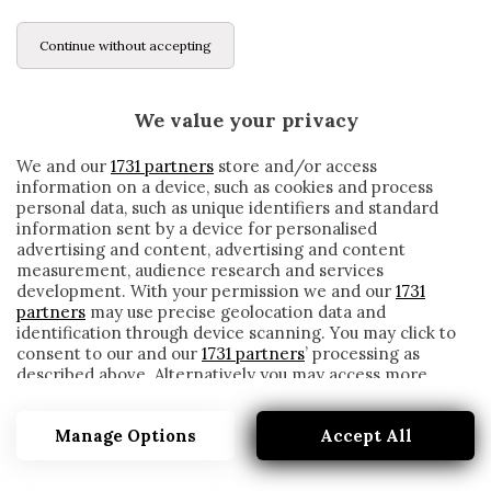
Continue without accepting
We value your privacy
We and our
1731 partners
store and/or access
information on a device, such as cookies and process
personal data, such as unique identifiers and standard
information sent by a device for personalised
advertising and content, advertising and content
measurement, audience research and services
development. With your permission we and our
1731
partners
may use precise geolocation data and
identification through device scanning. You may click to
consent to our and our
1731 partners
’ processing as
described above. Alternatively you may access more
CRESPO APPOGGIA LAUTARO: «È UN
detailed information and change your preferences
GIOCATORE CLAMOROSO CHE HA ANCORA
before consenting or to refuse consenting. Please note
MARGINI ENORMI DI MIGLIORAMENTO»
Manage Options
Accept All
that some processing of your personal data may not
require your consent, but you have a right to object to
written by
Redazione Cronache
such processing. Your preferences will apply to this
23 Ottobre 2020