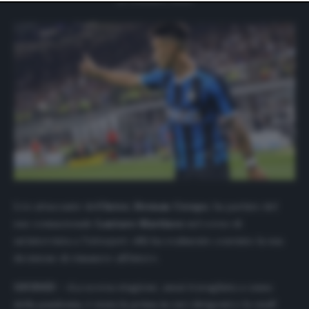
website only. You can change your preferences or
withdraw your consent at any time by returning to this
site and clicking the
privacy policy
button at the bottom
of the webpage.
L’ex attaccante dell’
Inter, Hernan Crespo
, ha parlato del
suo connazionale
Lautaro Martinez
nel corso di
un’intervista a
Tuttosport
: «Mi ha realmente convinto la sua
decisione di rimanere all’Inter».
GIUDIZI –
«La scorsa stagione, assai travagliata a causa
della pandemia, è stata la prima in cui i dirigenti e lo staff