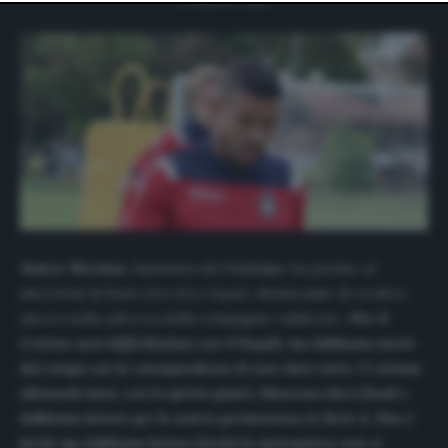
website only. You can change your preferences or
withdraw your consent at any time by returning to this
site and clicking the
privacy policy
button at the bottom
of the webpage.
Junior Messias
, fantasista del
Crotone
, ha parlato ai
microfoni di
Radio Kiss Kiss Napoli
, dichiarando di credere
ancora nella salvezza della compagine calabrese:
«
Per il
Crotone sarà difficilissima con il Napoli, ma dobbiamo uscire
dal campo con la consapevolezza di aver dato tutto. Ci stiamo
allenando bene, con lo spirito giusto. Mancano dieci finali e
dobbiamo lottare per la nostra permanenza in Serie A. Non è
facile ma dobbiamo lottare finché la matematica non ci