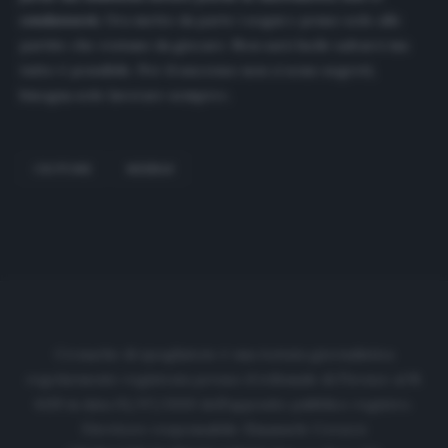
condannerà.
Ora metto da parte i sogni e penso solo alle
partite che restano da giocare. Non sarà facile salvarci ma
tutto è possibile. Per il successo non ci sono segreti,
bisogna solo lavorare sempre
».
CROTONE
MESSIAS
Cronache di spogliatoio è una testata giornalistica
regolarmente registrata presso il tribunale di Firenze al N.
6119 in data 01/07/2020 dell'apposito pubblico registro.
Direttore responsabile: Emanuele Corazzi