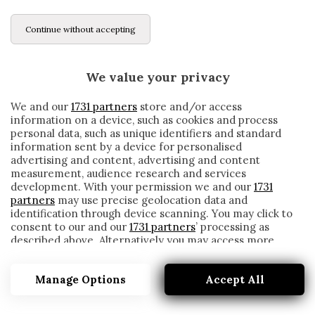
Continue without accepting
We value your privacy
We and our
1731 partners
store and/or access
information on a device, such as cookies and process
personal data, such as unique identifiers and standard
information sent by a device for personalised
advertising and content, advertising and content
measurement, audience research and services
development. With your permission we and our
1731
partners
may use precise geolocation data and
identification through device scanning. You may click to
consent to our and our
1731 partners
’ processing as
described above. Alternatively you may access more
CROTONE, MESSIAS: «DOBBIAMO LOTTARE
detailed information and change your preferences
FINCHÉ LA MATEMATICA NON CI
before consenting or to refuse consenting. Please note
CONDANNERÀ»
Manage Options
Accept All
that some processing of your personal data may not
require your consent, but you have a right to object to
written by
Redazione Cronache
such processing. Your preferences will apply to this
31 Marzo 2021