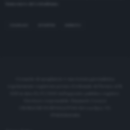
bianconero del colombiano.
CUADRADO
JUVENTUS
RINNOVO
Cronache di spogliatoio è una testata giornalistica
regolarmente registrata presso il tribunale di Firenze al N.
6119 in data 01/07/2020 dell'apposito pubblico registro.
Direttore responsabile: Emanuele Corazzi
CRONACHE DI SPOGLIATOIO Srl con SpA/ P.I.
IT06933610484