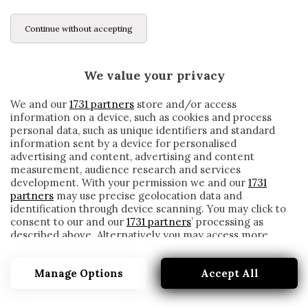
Continue without accepting
We value your privacy
We and our
1731 partners
store and/or access
information on a device, such as cookies and process
personal data, such as unique identifiers and standard
information sent by a device for personalised
advertising and content, advertising and content
measurement, audience research and services
development. With your permission we and our
1731
partners
may use precise geolocation data and
identification through device scanning. You may click to
consent to our and our
1731 partners
’ processing as
described above. Alternatively you may access more
CUADRADO HA RINNOVATO CON LA
detailed information and change your preferences
JUVENTUS: ADESSO È UFFICIALE
before consenting or to refuse consenting. Please note
Manage Options
Accept All
that some processing of your personal data may not
written by
Redazione Cronache
require your consent, but you have a right to object to
21 Novembre 2019
such processing. Your preferences will apply to this