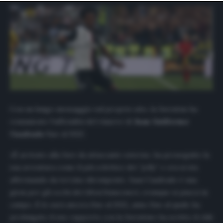
website only. You can change your preferences or
withdraw your consent at any time by returning to this
site and clicking the
privacy policy
button at the bottom
of the webpage.
Con un lungo messaggio sul proprio sito, la Juventus ha
comunicato l’ufficialità del rinnovo di
Juan Guillermo
Cuadrado
fino al 2022.
«È arrivato alla Juve da attaccante esterno, ha proseguito la
sua avventura come il più eclettico dei “jolly” e ora si sta
affermando da terzino dirompente. Juan Cuadrado è una
gioia per gli occhi dei tifosi bianconeri, ovunque si piazzi in
campo. E lo sarà ancora fino al 2022
,
anno fino al quale ha
prolungato il suo rapporto con la Juventus» ha scritto il club