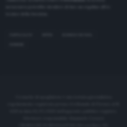
nerazzurra potrebbe decidere di fare un regalino all’ex
tecnico della Juventus.
FANTACALCIO
INTER
RODRIGO DE PAUL
UDINESE
Cronache di spogliatoio è una testata giornalistica
regolarmente registrata presso il tribunale di Firenze al N.
6119 in data 01/07/2020 dell'apposito pubblico registro.
Direttore responsabile: Emanuele Corazzi
CRONACHE DI SPOGLIATOIO Srl con SpA/ P.I.