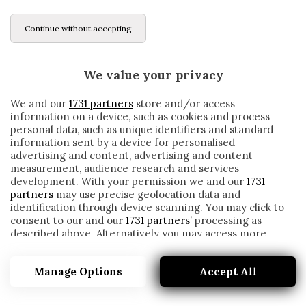
Continue without accepting
We value your privacy
We and our
1731 partners
store and/or access
information on a device, such as cookies and process
personal data, such as unique identifiers and standard
information sent by a device for personalised
advertising and content, advertising and content
measurement, audience research and services
development. With your permission we and our
1731
partners
may use precise geolocation data and
identification through device scanning. You may click to
consent to our and our
1731 partners
’ processing as
described above. Alternatively you may access more
DE PAUL ALL’INTER, IL DS DELL’UDINESE
detailed information and change your preferences
APRE AI NERAZZURRI: «SE ARRIVA
before consenting or to refuse consenting. Please note
UN’OFFERTA IMPORTANTE, NON POSSO
Manage Options
Accept All
that some processing of your personal data may not
require your consent, but you have a right to object to
TRATTENERLO»
such processing. Your preferences will apply to this
written by
Redazione Cronache