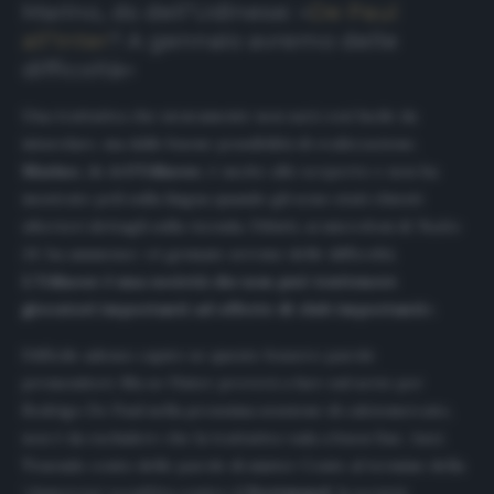
Marino, ds dell’Udinese: «
De Paul
all’Inter
? A gennaio avremo delle
difficoltà»
Una trattativa che sicuramente non sarà così facile da
intavolare, ma dalle buone possibilità di realizzazione.
Marino
, ds dell’
Udinese
, è uscito allo scoperto e non ha
mostrato peli sulla lingua quando gli sono stati chiesti
ulteriori dettagli sulla vicenda. Difatti, ai microfoni di ‘
Radio
24
‘, ha ammesso: «A gennaio avremo delle difficoltà.
L’Udinese è una società che non può trattenere
giocatori importanti ad offerte di club importanti
».
Difficile adesso capire se queste fossero parole
premonitori. Ma se l’Inter proverà a fare sul serio per
Rodrigo De Paul nella prossima sessione di calciomercato,
non è da escludere che la trattativa vada a buon fine. Anzi.
Tenendo conto delle parole di mister Conte al termine della
‘clamorosa’ sconfitta contro il
Dortmund
, la società