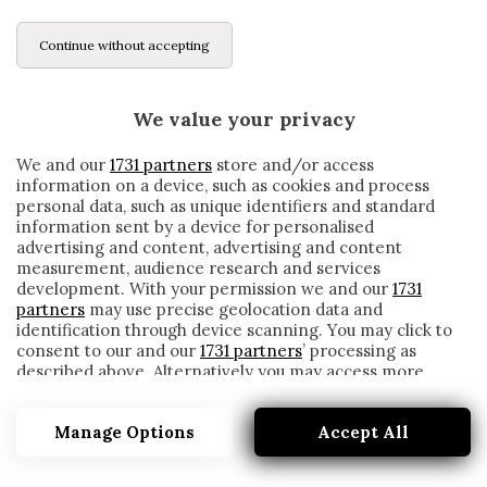
Continue without accepting
We value your privacy
We and our
1731 partners
store and/or access
information on a device, such as cookies and process
personal data, such as unique identifiers and standard
information sent by a device for personalised
advertising and content, advertising and content
measurement, audience research and services
development. With your permission we and our
1731
partners
may use precise geolocation data and
identification through device scanning. You may click to
consent to our and our
1731 partners
’ processing as
described above. Alternatively you may access more
DALLA PERIFERIA ALLA SERIE A: LA STORIA
detailed information and change your preferences
DI NICOLÒ ROVELLA, LA NUOVA STELLA
before consenting or to refuse consenting. Please note
DELLA JUVENTUS
Manage Options
Accept All
that some processing of your personal data may not
require your consent, but you have a right to object to
written by
Redazione Cronache
such processing. Your preferences will apply to this
12 Gennaio 2021