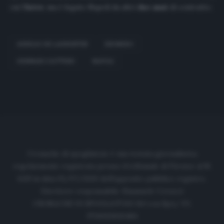
cui l’
Inter
, ma è legato Napoli da altri
due anni
di contratto.
AURELIO DE LAURENTIIS
ESONERO
GENNARO GATTUSO
NAPOLI
Cronache di spogliatoio è una testata giornalistica
regolarmente registrata presso il tribunale di Firenze al N.
6119 in data 01/07/2020 dell'apposito pubblico registro.
Direttore responsabile: Emanuele Corazzi
CRONACHE DI SPOGLIATOIO Srl con SpA/ P.I.
IT06933610484