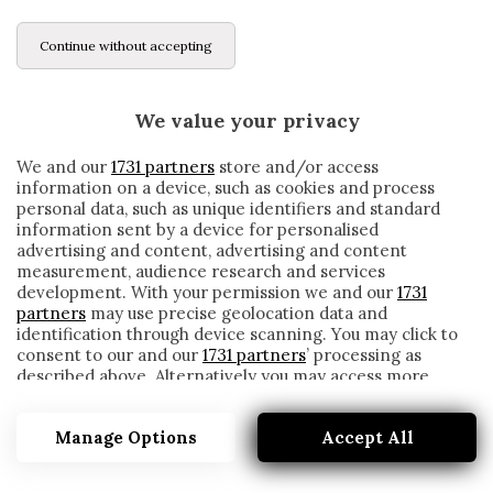
Continue without accepting
We value your privacy
We and our
1731 partners
store and/or access
information on a device, such as cookies and process
personal data, such as unique identifiers and standard
information sent by a device for personalised
advertising and content, advertising and content
measurement, audience research and services
development. With your permission we and our
1731
partners
may use precise geolocation data and
identification through device scanning. You may click to
consent to our and our
1731 partners
’ processing as
described above. Alternatively you may access more
DE LAURENTIIS POTREBBE DAVVERO
detailed information and change your preferences
ESONERARE GATTUSO? LE RIFLESSIONI
before consenting or to refuse consenting. Please note
DEL PRESIDENTE
Manage Options
Accept All
that some processing of your personal data may not
require your consent, but you have a right to object to
written by
Redazione Cronache
such processing. Your preferences will apply to this
27 Gennaio 2021