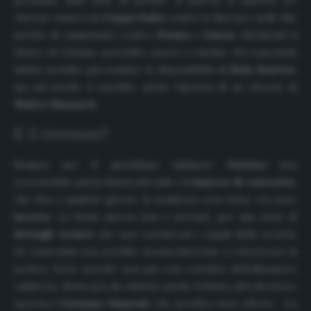
vittorie: stasera in
Coppa Italia
contro lo Spezia e nelle due
partite di campionato contro
Parma
e
Genoa
. Altrimenti il
futuro di Gattuso potrebbe essere a rischio. Da Laurentiis
infatti avrebbe già sondato la disponibilità di
Rafa Benitez
,
ma sul tavolo ci sarebbe anche l’ipotesi di un ritorno di
Walter Mazzarri
.
E il rinnovo?
Sempre per il quotidiano milanese,
Gattuso
non
avvertirebbe più la fiducia del club e il
rinnovo di contratto
,
che fino a qualche giorno fa sembrava cosa fatta, ora pare
incerto
. La firma ancora non è arrivata, per una serie di
dettagli tecnici
che non convincono i legali della società.
De Laurentiis non avrebbe nessun interesse a velocizzare la
pratica, forse perché non più così convinto dell’allenatore
calabrese. Resta poi da chiarire anche il futuro del direttore
sportivo
Cristiano Giuntoli
, che avrebbe varie offerte, tra