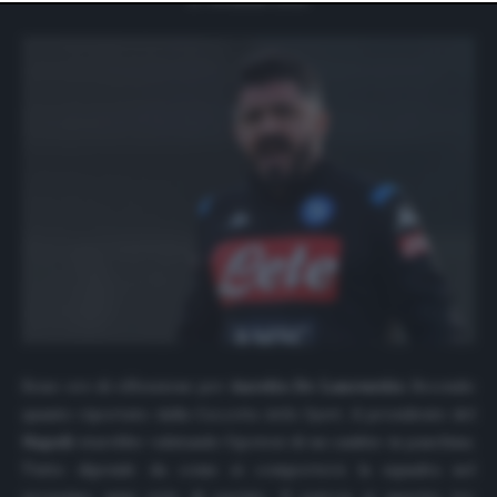
website only. You can change your preferences or
withdraw your consent at any time by returning to this
site and clicking the
privacy policy
button at the bottom
of the webpage.
Sono ore di riflessione per
Aurelio De Laurentiis
. Secondo
quanto riportato dalla
Gazzetta dello Sport
, il presidente del
Napoli
starebbe valutando l’ipotesi di un cambio in panchina.
Tutto dipende da come si comporterà la squadra nel
prossimo mini ciclo di partite. Il patron si aspetta tre