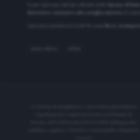
Come riportato dal sito ufficiale dello
Spezia, M’Bal
distorsivo-contusivo alla caviglia sinistra
. Il cent
I giocatori positivi al Covid-19, ossia
Ricci, Acampor
M'BALA NZOLA
SPEZIA
Cronache di spogliatoio è una testata giornalistica
regolarmente registrata presso il tribunale di
Firenze al N. 6119 in data 01/07/2020 dell'apposito
pubblico registro. Direttore responsabile: Emanuele
Corazzi