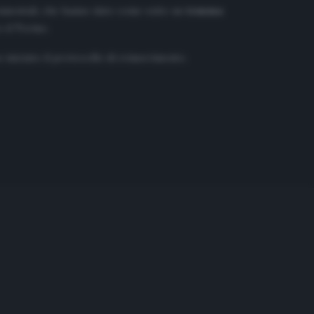
trumentali, che hanno dato come esito un
trauma
 il Torino.
o iniziato il protocollo di reinserimento.