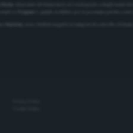
a Nzola
, attaccante dei bianconeri, si è sottoposto a degli esami s
ravanti ex
Trapani
è, quindi, in dubbio per la prossima partita contro
a e Bastoni,
sono risultati negativi ai tamponi di controllo ed hann
Privacy Policy
Cookie Policy