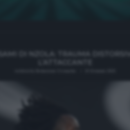
ESAMI DI NZOLA: TRAUMA DISTORSI
L’ATTACCANTE
written by
Redazione Cronache
13 Gennaio 2021