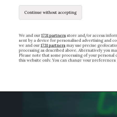
LE LETTERE
DUBBI INTERIORI | ALEXIS
Continue without accepting
HOMEPAGE
CHI SIAMO
LETTERE
APPRO
We and our
1731 partners
store and/or access inform
sent by a device for personalised advertising and 
we and our
1731 partners
may use precise geolocatio
processing as described above. Alternatively you m
Please note that some processing of your personal da
this website only. You can change your preferences 
of the webpage.