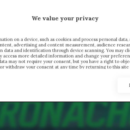
 SAELEMAEKERS X CRONACHE
We value your privacy
FONDIMENTI
REPORTAGE
SALVATO NELLE NOTE
C
ation on a device, such as cookies and process personal data, 
content, advertising and content measurement, audience resea
n data and identification through device scanning. You may cl
ay access more detailed information and change your preferen
ta may not require your consent, but you have a right to objec
or withdraw your consent at any time by returning to this site