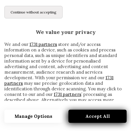
Continue without accepting
We value your privacy
We and our
1731 partners
store and/or access
information on a device, such as cookies and process
personal data, such as unique identifiers and standard
information sent by a device for personalised
advertising and content, advertising and content
measurement, audience research and services
development. With your permission we and our
1731
partners
may use precise geolocation data and
identification through device scanning. You may click to
consent to our and our
1731 partners
’ processing as
described above. Alternatively you may access more
VALVERDE, IL QUARTO RITORNO DELLA
detailed information and change your preferences
‘FORMICA’ NEL CLUB DEL SUO CUORE
before consenting or to refuse consenting. Please note
Manage Options
Accept All
that some processing of your personal data may not
written by
Redazione Cronache
require your consent, but you have a right to object to
21 Luglio 2022
such processing. Your preferences will apply to this