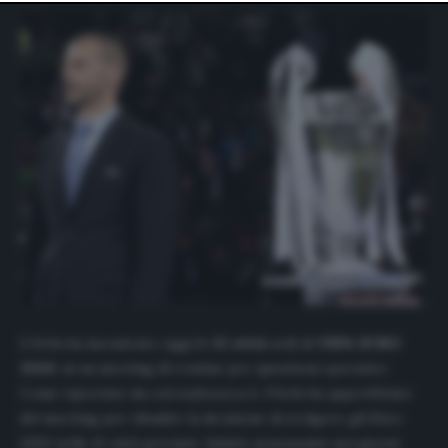
website only. You can change your preferences or
withdraw your consent at any time by returning to this
site and clicking the
privacy policy
button at the bottom
of the webpage.
L’Uefa ha incontrato oggi le
12 città
sedi di
UEFA EURO
2020
, in un meeting di routine per questioni operative.
Come riportato da
calcioefinanza.it
, l’Uefa ha approfittato
del meeting per ribadire la decisione di svolgere gli Euro
2020 nelle 12 città previste. Infatti, nonostante nei giorni