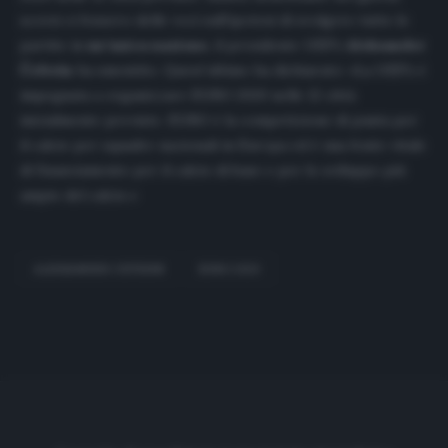
scorsi ci fossero delle voci sull’ipotesi di svolgere tutte le
partite in
un’unica nazione
, il presidente UEFA
Aleksander
Čeferin
ha smentito. Quest’ultimo ha dichiarato: «La UEFA è
impegnata a organizzare EURO 2020 nelle 12 città
inizialmente previste. EURO è la competizione di punta per
il calcio per squadre nazionali in Europa ed è una fonte vitale
di finanziamento per il calcio di base e per lo sviluppo più
ampio del calcio.»
ALEKSANDER CEFERIN
EURO 2020