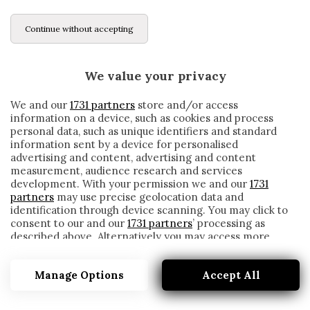
Continue without accepting
We value your privacy
We and our
1731 partners
store and/or access
information on a device, such as cookies and process
personal data, such as unique identifiers and standard
information sent by a device for personalised
advertising and content, advertising and content
measurement, audience research and services
development. With your permission we and our
1731
partners
may use precise geolocation data and
identification through device scanning. You may click to
consent to our and our
1731 partners
’ processing as
described above. Alternatively you may access more
EUROPEI, CEFERIN: «GLI EURO 2020 SI
detailed information and change your preferences
SVOLGERANNO NELLE 12 CITTÀ PREVISTE»
before consenting or to refuse consenting. Please note
Manage Options
Accept All
that some processing of your personal data may not
written by
Redazione Cronache
require your consent, but you have a right to object to
27 Gennaio 2021
such processing. Your preferences will apply to this