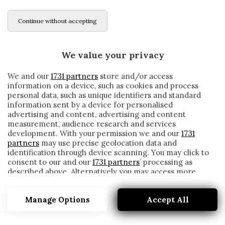
Continue without accepting
We value your privacy
We and our
1731 partners
store and/or access
information on a device, such as cookies and process
personal data, such as unique identifiers and standard
information sent by a device for personalised
advertising and content, advertising and content
measurement, audience research and services
development. With your permission we and our
1731
partners
may use precise geolocation data and
identification through device scanning. You may click to
consent to our and our
1731 partners
’ processing as
described above. Alternatively you may access more
FABIO GROSSO SI RACCONTA: «CHIEDO
detailed information and change your preferences
TANTO AI MIEI GIOCATORI. IL MIO
before consenting or to refuse consenting. Please note
PERCORSO DALL’ECCELLENZA AL 2006…»
Manage Options
Accept All
that some processing of your personal data may not
require your consent, but you have a right to object to
written by
Giacomo Brunetti
such processing. Your preferences will apply to this
21 Novembre 2024