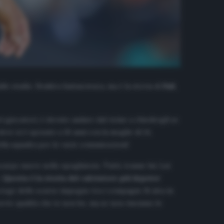
allo stadio. Sembra fantascienza, ma è la storia di
Fali
,
ri giocatori, è dovuto andare dal vicino a chiedergli se
 dove si è sposato a 16 anni con la moglie di 14,
la squadra per le varie comunicazioni!
rpe nuove nello spogliatoio. Tutti, tranne lui. Lui
.
Questa è la storia del calciatore più hipster
ccorge dello scarso impegno tra i compagni. Si alza in
avete qualità che io non ho, ma se non vinciamo le