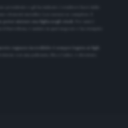
uo presidente e gli ha indicato i venditori fuori dallo
vamo elementi metallici. Los suenos se cumplen».
I
 poter aiutare sua figlia negli studi
. Per anni è
on il Barcellona, è andato in quel negozio e ha riempito
esto ragazzo incredibile è sempre legata ai figli
.
evisione con una pallonata. Ma a Cadice, è diventato