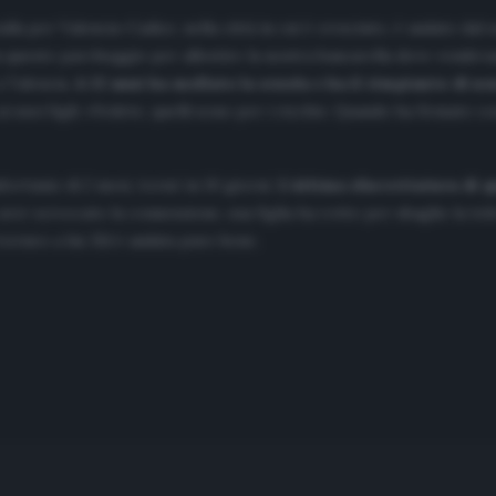
lla per Valencia-Cadice, nella città in cui è cresciuto, è andato dal s
o in questo parcheggio per allestire la nostra bancarella dove vende
a Valencia.
A 12 anni ha mollato la scuola e ha il rimpianto di non
i suoi figli: «Vedete, quelli sono per i ricchi». Quando ha firmato c
fortunio di 2 mesi, tornò in 10 giorni.
L’ultima sfaccettatura di qu
ver scroccato la connessione, sua figlia ha rotto per sbaglio la tel
torneo a lui. Ed è andata pure bene.