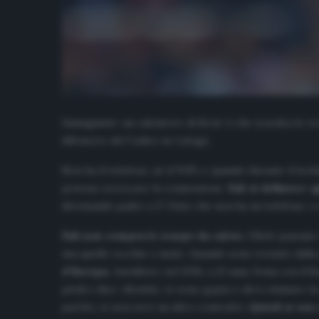
Immaginate: un calciatore di Serie A che scavalca le rec
difensore del Cadice ne LaLiga.
Non ha il telefono, né il WiFi, e quando durante il lock
potesse scroccare la connessione.
Fali si definisce 
diventando padre a 17. Dato che non ha un telefono, 
Fali non compra le scarpe da calcio
. Gliele passano
usa quelle vecchie e usate. Quando sono tornato dalla 
d’Europa
. Aneddoto: nel 2016, a 23 anni, firma con il
piedi e dice: «Sentite, io sono gypsy e devo sfamare la
partite, io non avrò un altro contratto.
Quindi se non c