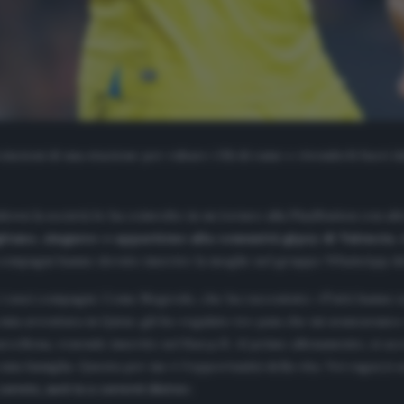
inzioni di una stazione per rubare i fili di rame e rivenderli fuori d
down la società lo ha coinvolto in un torneo alla PlayStation con alt
«gitano, zingaro» e appartiene alla comunità gipsy di Valencia
,
i compagni hanno dovuto inserire la moglie nel gruppo WhatsApp del
 i suoi compagni. Come Negredo, che ha raccontato: «Tutti hanno sca
mia avventura in Qatar, gli ho regalato tre paia che mi avanzavano»
 Barcellona, venendo inserito nel Barça B. Al primo allenamento, si a
 mia famiglia. Questa per me è l’opportunità della vita. Voi ragazzi 
orrete, sarò io a corrervi dietro
».