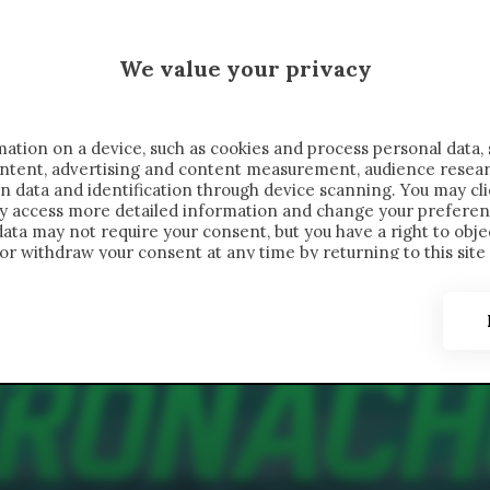
MALEN X CRONACHE
We value your privacy
FONDIMENTI
REPORTAGE
SALVATO NELLE NOTE
C
ation on a device, such as cookies and process personal data, 
content, advertising and content measurement, audience resea
n data and identification through device scanning. You may cl
ay access more detailed information and change your preferen
ta may not require your consent, but you have a right to objec
or withdraw your consent at any time by returning to this site