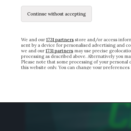
LE LETTERE
IL CONTADINO | DONYELL 
Continue without accepting
HOMEPAGE
CHI SIAMO
LETTERE
APPRO
We and our
1731 partners
store and/or access inform
sent by a device for personalised advertising and 
we and our
1731 partners
may use precise geolocatio
processing as described above. Alternatively you m
Please note that some processing of your personal da
this website only. You can change your preferences 
of the webpage.