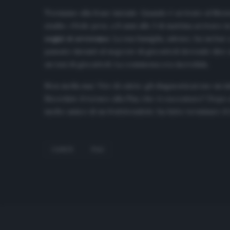
Torniamo alla frase iniziale. Quando è arrivato al Mesta
stadio: «Vede pres, a 8 anni alle 3 di mattina arrivav
sogni si avverano
. La sua famiglia, adesso, ha un bar 
passato davanti al negozio di giocattoli dovendo dire a
un taxi di giocattoli. La commessa era incredula.
Non molla mai. Vive di calcio: gli diagnosticarono un in
Ricordate il torneo alla Play che vi raccontavo? Dopo a
molto amico di un fruttivendolo: ha fatto terminare il 
CADICE
FALI