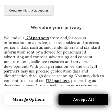
Continue without accepting
We value your privacy
We and our
1731 partners
store and/or access
information on a device, such as cookies and process
personal data, such as unique identifiers and standard
information sent by a device for personalised
advertising and content, advertising and content
measurement, audience research and services
development. With your permission we and our
1731
partners
may use precise geolocation data and
identification through device scanning. You may click to
consent to our and our
1731 partners
’ processing as
described above. Alternatively you may access more
FALSO ALLARME PER GOSENS: IL TEDESCO
detailed information and change your preferences
È GIÀ NEGATIVO
before consenting or to refuse consenting. Please note
Manage Options
Accept All
that some processing of your personal data may not
written by
Redazione Cronache
require your consent, but you have a right to object to
6 Dicembre 2020
such processing. Your preferences will apply to this