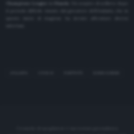
Champions League
in
Olanda
. Un sospiro di sollievo dopo
il periodo difficile vissuto dal giocatore dell’Atalanta, che in
questo inizio di stagione ha dovuto affrontare diversi
infortuni.
ATALANTA
COVID-19
POSITIVITÀ
ROBIN GOSENS
Cronache di spogliatoio è una testata giornalistica