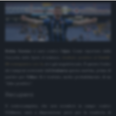
website only. You can change your preferences or
withdraw your consent at any time by returning to this
site and clicking the
privacy policy
button at the bottom
of the webpage.
Robin Gosens
ci sarà contro l’
Ajax
. Come riportato dalla
Gazzetta dello Sport
, il tedesco,
risultato positivo al
Covid-
19
ventiquattro ore fa
, si è già negativizzato. È questo l’esito
dei tamponi sostenuti dall’
Atalanta
questa mattina, prima di
partire per
Udine
. Si è trattato, molto probabilmente, di un
“falso positivo”.
Recupero
Il centrocampista, che non scenderà in campo contro
l’Udinese, sarà a disposizione però per la trasferta di