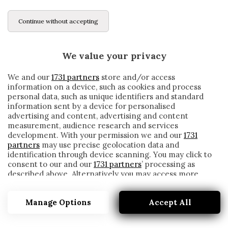
Continue without accepting
We value your privacy
We and our
1731 partners
store and/or access
information on a device, such as cookies and process
personal data, such as unique identifiers and standard
information sent by a device for personalised
advertising and content, advertising and content
measurement, audience research and services
development. With your permission we and our
1731
partners
may use precise geolocation data and
identification through device scanning. You may click to
consent to our and our
1731 partners
’ processing as
described above. Alternatively you may access more
FANTACALCIO – I 5 CENTROCAMPISTI DA
detailed information and change your preferences
SCHIERARE ASSOLUTAMENTE IN QUESTA
before consenting or to refuse consenting. Please note
GIORNATA
Manage Options
Accept All
that some processing of your personal data may not
require your consent, but you have a right to object to
written by
Redazione Cronache
such processing. Your preferences will apply to this
10 Aprile 2021