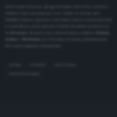
Intervenuti sul posto, gli agenti hanno interrotto la festa e
multato tutti i presenti per aver violato le norme anti-
Covid
. E adesso i giocatori dovranno essere sottoposti tutti
a controlli per poter giocare il derby di sabato in sicurezza.
La
Juventus
, da parte sua, è intenzionata a multare
Dybala,
Arthur
e
McKennie
per il festino avvenuto nell’abitazione
del centrocampista statunitense.
ARTHUR
JUVENTUS
PAULO DYBALA
WESTON MCKENNIE