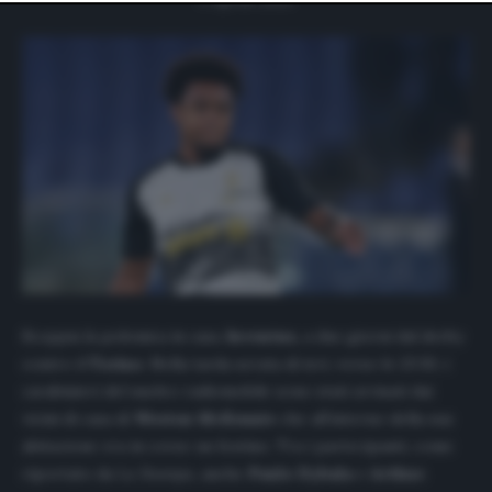
website only. You can change your preferences or
withdraw your consent at any time by returning to this
site and clicking the
privacy policy
button at the bottom
of the webpage.
Scoppia la polemica in casa
Juventus,
a due giorni dal derby
contro il
Torino
. Nella tarda serata di ieri, verso le 23:30, i
carabinieri del nucleo radiomobile sono stati avvisati dai
vicini di casa di
Weston McKennie
che all’interno della sua
abitazione era in corso un festino. Tra i partecipanti, come
riportato da
La Stampa
, anche
Paulo Dybala
e
Arthur
.