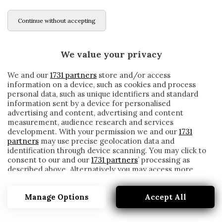
Continue without accepting
We value your privacy
We and our
1731 partners
store and/or access
information on a device, such as cookies and process
personal data, such as unique identifiers and standard
information sent by a device for personalised
advertising and content, advertising and content
measurement, audience research and services
development. With your permission we and our
1731
partners
may use precise geolocation data and
identification through device scanning. You may click to
consent to our and our
1731 partners
’ processing as
described above. Alternatively you may access more
FIFA 20, NELLA TOP 11 DELL’ANNO C’È DE
detailed information and change your preferences
LIGT MA NON CRISTIANO RONALDO
before consenting or to refuse consenting. Please note
Manage Options
Accept All
that some processing of your personal data may not
written by
Redazione Cronache
require your consent, but you have a right to object to
9 Gennaio 2020
such processing. Your preferences will apply to this