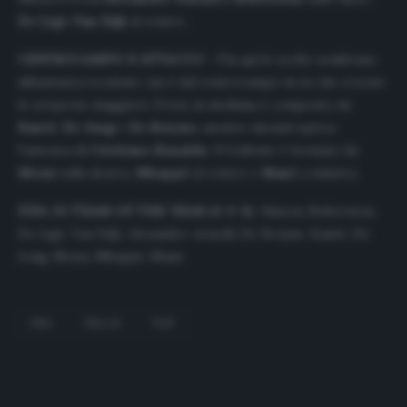
De Ligt-Van Dijk
al centro.
CENTROCAMPO E ATTACCO –
Fin qui le scelte sembrano
abbastanza scontate, ma è dal centrocampo in su che ci sono
le sorprese maggiori. Il trio in mediana è composto da
Kantè
,
De
Jong
e
De Bruyne
, mentre davanti spicca
l’assenza di
Cristiano
Ronaldo
. Il tridente è formato da
Messi
sulla destra,
Mbappé
al centro e
Manè
a sinistra.
FIFA 20 TEAM OF THE YEAR (4-3-3)
: Alisson; Robertson,
De Ligt, Van Dijk, Alexander-Arnold; De Bruyne, Kantè, De
Jong; Messi, Mbappé, Manè.
FIFA
FIFA 20
TOP