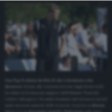
website only. You can change your preferences or
withdraw your consent at any time by returning to this
site and clicking the
privacy policy
button at the bottom
of the webpage.
Una Top 11 stilata da Fifa 20 che è destinata a far
discutere
. In base alle votazioni ricevute dagli utenti, la EA
ha stilato la formazione migliore dell’Ultimate Team del
celebre videogioco. Un undici dominato dal Liverpool, ma nel
quale non sono mancate delle sorprese. In porta va
Alisson
,
difesa a 4 con
Alexander-Arnold e Robertson
sulle fasce,