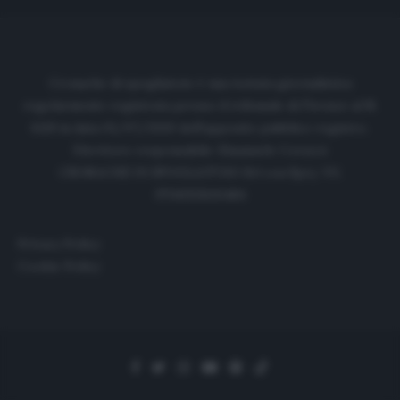
Cronache di spogliatoio è una testata giornalistica
regolarmente registrata presso il tribunale di Firenze al N.
6119 in data 01/07/2020 dell'apposito pubblico registro.
Direttore responsabile: Emanuele Corazzi
CRONACHE DI SPOGLIATOIO Srl con SpA/ P.I.
IT06933610484
Privacy Policy
Cookie Policy