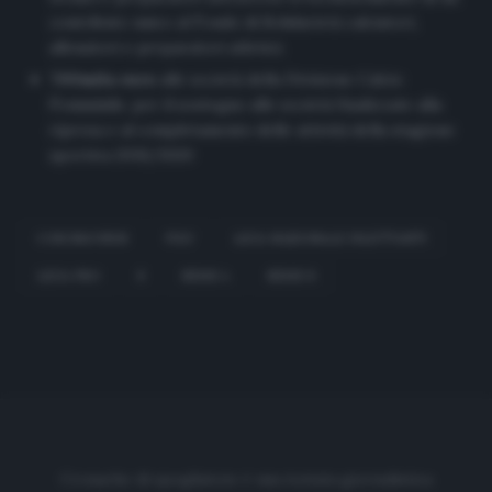
contributo unico al Fondo di Solidarietà calciatori,
allenatori e preparatori atletici;
700mila euro
alle società della Divisione Calcio
Femminile, per il sostegno alle società finalizzate alla
ripresa e al completamento delle attività della stagione
sportiva 2019/2020
CORONAVIRUS
FIGC
LEGA NAZIONALE DILETTANTI
LEGA PRO
S
SERIE A
SERIE B
Cronache di spogliatoio è una testata giornalistica