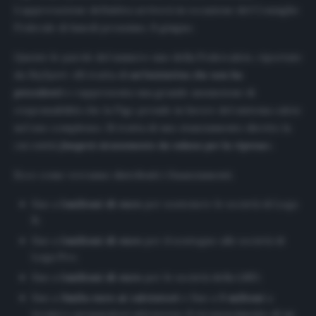
L’approvazione definitiva arriverà in occasione del Consiglio
Federale di lunedì prossimo, 8 giugno.
Queste le parole del numero uno della Federcalcio, riportate
da
SkySport
: «Si tratta di
un’iniziativa che non ha
precedenti
e rappresenta una grande assunzione di
responsabilità che la Figc prende in favore del sistema calcio
nel suo complesso. Si tratta di uno stanziamento diretto la
cui entità
fungerà sicuramente da volano per la ripresa
».
Ecco come verranno distribuiti i finanziamenti.
fino a
5milioni di euro
per sostenere le società di Lega
B;
fino a
5milioni di euro
per il sostegno alle società di
Lega Pro;
fino a
5milioni di euro
per le società della LND;
fino a
3mila euro ai calciatori
e fino a
3 milioni
a
tecnici e preparatori attraverso il riconoscimento di un