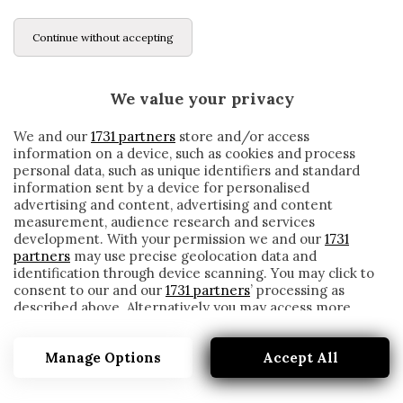
Continue without accepting
We value your privacy
We and our
1731 partners
store and/or access
information on a device, such as cookies and process
personal data, such as unique identifiers and standard
information sent by a device for personalised
advertising and content, advertising and content
measurement, audience research and services
development. With your permission we and our
1731
partners
may use precise geolocation data and
identification through device scanning. You may click to
consent to our and our
1731 partners
’ processing as
described above. Alternatively you may access more
FIGC, ECCO IL PIANO ECONOMICO PER
detailed information and change your preferences
AIUTARE IL CALCIO ITALIANO
before consenting or to refuse consenting. Please note
Manage Options
Accept All
that some processing of your personal data may not
written by
Redazione Cronache
require your consent, but you have a right to object to
4 Giugno 2020
such processing. Your preferences will apply to this