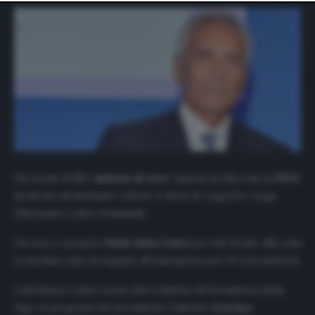
website only. You can change your preferences or
withdraw your consent at any time by returning to this
site and clicking the
privacy policy
button at the bottom
of the webpage.
Un totale di
21,7 milioni di euro
. Questa la cifra che la
FIGC
ha deciso di destinare a Serie A, Serie B, Lega Pro, Lega
Dilettanti e calcio femminile.
Un vero e proprio
Fondo Salva Calcio
per far fronte alla crisi
economica nata in seguito all’emergenza per il Ccoronavirus.
L’iniziativa è stata varata dal Comitato di Presidenza della
Figc su proposta del presidente Gabriele
Gravina
.