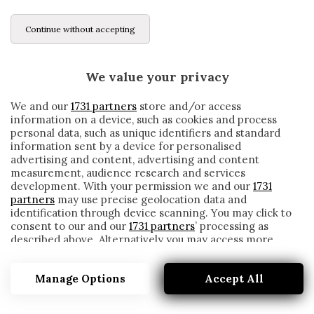
Continue without accepting
We value your privacy
We and our
1731 partners
store and/or access
information on a device, such as cookies and process
personal data, such as unique identifiers and standard
information sent by a device for personalised
advertising and content, advertising and content
measurement, audience research and services
development. With your permission we and our
1731
partners
may use precise geolocation data and
identification through device scanning. You may click to
consent to our and our
1731 partners
’ processing as
described above. Alternatively you may access more
FIORENTINA, C’È UN’ALTRA SQUADRA SU
detailed information and change your preferences
CECCHERINI
before consenting or to refuse consenting. Please note
Manage Options
Accept All
that some processing of your personal data may not
written by
Redazione Cronache
require your consent, but you have a right to object to
17 Gennaio 2020
such processing. Your preferences will apply to this