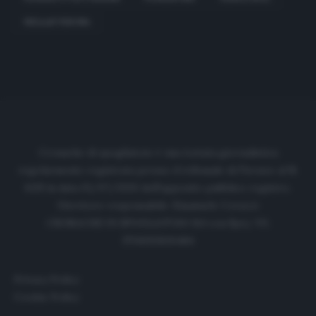
HELLAS VERONA
Cronache di spogliatoio è una testata giornalistica
regolarmente registrata presso il tribunale di Firenze al N.
6119 in data 01/07/2020 dell'apposito pubblico registro.
Direttore responsabile: Emanuele Corazzi
CRONACHE DI SPOGLIATOIO Srl con SpA/ P.I.
IT06933610484
Privacy Policy
Cookie Policy