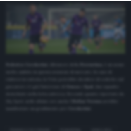
website only. You can change your preferences or
withdraw your consent at any time by returning to this
site and clicking the
privacy policy
button at the bottom
of the webpage.
Federico Ceccherini
, difensore della
Fiorentina
, è un nome
molto ambito in questa sessione di mercato. In caso di
rinforzi in entrata, la
Viola
potrebbe decidere di cederlo: sul
giocatore c’è già l’interesse di
Genoa
e
Spal
, due squadre
invischiate nella lotta salvezza. Secondo quanto riportato da
Sky Sport
, nelle ultime ore anche l’
Hellas Verona
avrebbe
manifestato un gradimento per
Ceccherini
.
FEDERICO CECCHERINI
FIORENTINA
GENOA SPAL