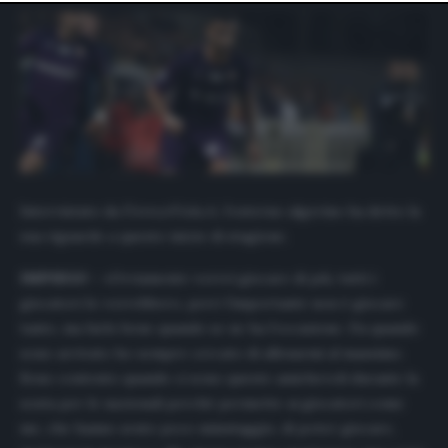
website only. You can change your preferences or
withdraw your consent at any time by returning to this
site and clicking the
privacy policy
button at the bottom
of the webpage.
Intervistato da
FirenzeViola.it
, l’esterno algerino ha detto la
sua riguardo a questo inizio di stagione.
IMPIEGO
– «Ovviamente vorrei giocare di più, tutti i
giocatori lo vorrebbero, però l’importante non è giocare
tanto, ma farlo bene quando se ne ha l’occasione. Da quando
sono arrivato ho sempre cercato di allenarmi al massimo.
Sono contento quando ci sono queste amichevoli durante la
sosta per le nazionali perché permette ai giocatori come
me, che hanno avuto poco minutaggio, di poter giocare,