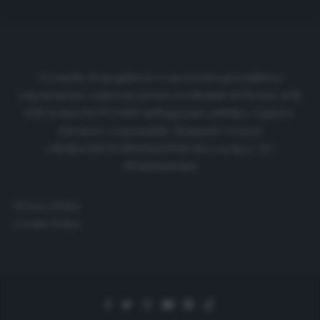
Cronache di spogliatoio è una testata giornalistica
regolarmente registrata presso il tribunale di Firenze al N.
6119 in data 01/07/2020 dell'apposito pubblico registro.
Direttore responsabile: Emanuele Corazzi
CRONACHE DI SPOGLIATOIO Srl con SpA/ P.I.
IT06933610484
Privacy Policy
Cookie Policy