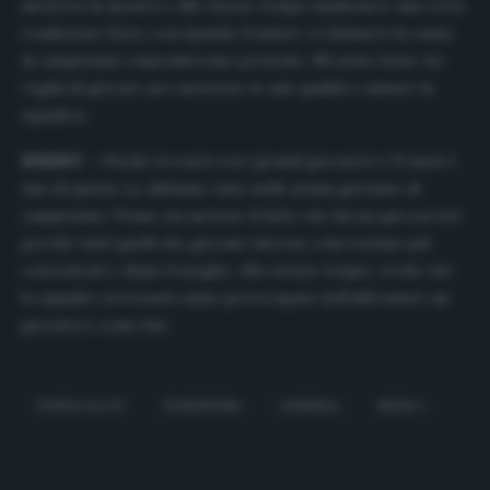
mettersi in mostra e allo stesso tempo mantenere una certa
condizione fisica, così quando il mister ci chiamerà in causa
in campionato risponderemo presente. Mi sento bene, ho
voglia di giocare per mostrare le mie qualità e aiutare la
squadra».
RIBERY
– «Facile trovarsi con i grandi giocatori e Franck è
uno di questi. Lo abbiamo visto nelle prima giornate di
campionato. Penso sia un bene il fatto che lui sia qui con noi,
perché tutti quelli che giocano intorno a lui restano più
concentrati e diano il meglio. Allo stesso tempo, credo che
le squadre avversarie siano preoccupate nell’affrontare un
giocatore come lui».
FANTACALCIO
FIORENTINA
GHEZZAL
SERIE A