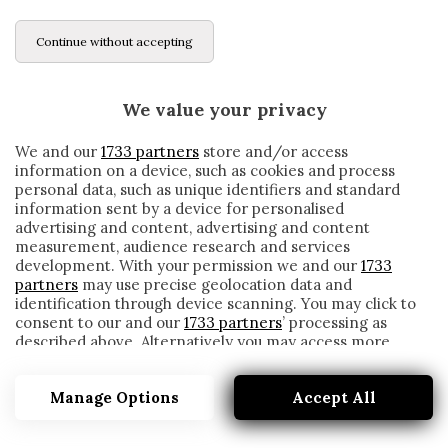
Continue without accepting
We value your privacy
We and our
1733 partners
store and/or access
information on a device, such as cookies and process
personal data, such as unique identifiers and standard
information sent by a device for personalised
advertising and content, advertising and content
measurement, audience research and services
development. With your permission we and our
1733
partners
may use precise geolocation data and
identification through device scanning. You may click to
consent to our and our
1733 partners
’ processing as
described above. Alternatively you may access more
FIORENTINA, GHEZZAL: «VORREI GIOCARE
detailed information and change your preferences
DI PIÙ. RIBERY FONDAMENTALE PER NOI»
before consenting or to refuse consenting. Please note
Manage Options
Accept All
that some processing of your personal data may not
written by
Redazione Cronache
require your consent, but you have a right to object to
22 Novembre 2019
such processing. Your preferences will apply to this