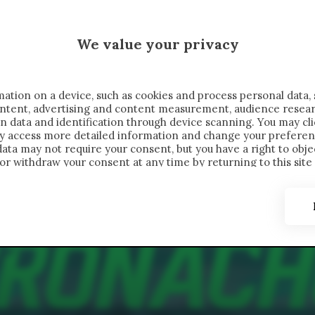
 SAELEMAEKERS X CRONACHE
We value your privacy
FONDIMENTI
REPORTAGE
SALVATO NELLE NOTE
C
ation on a device, such as cookies and process personal data, 
content, advertising and content measurement, audience resea
n data and identification through device scanning. You may cl
ay access more detailed information and change your preferen
ta may not require your consent, but you have a right to objec
or withdraw your consent at any time by returning to this site