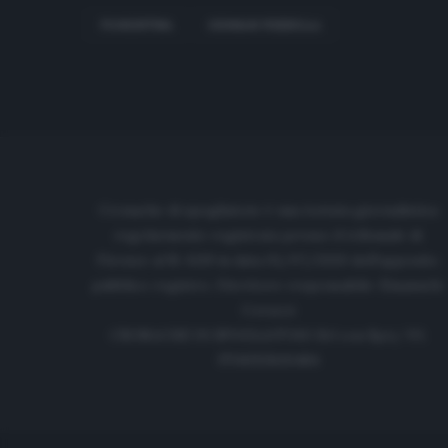
FIORENTINA
GERMAN PEZZELLA
Cronache di spogliatoio è una testata giornalistica
regolarmente registrata presso il tribunale di
Firenze al N. 6119 in data 01/07/2020 dell'apposito
pubblico registro. Direttore responsabile: Emanuele
Corazzi
CRONACHE DI SPOGLIATOIO Srl con SpA/ P.I.
IT06933610484