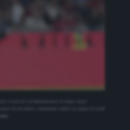
 è stato costretto ad abbandonare il campo dopo
rmato fin da subito, chiamando subito in campo lo staff
rini.