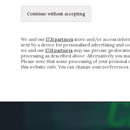
LE LETTERE
DUBBI INTERIORI | ALEXIS
Continue without accepting
HOMEPAGE
CHI SIAMO
LETTERE
APPRO
We and our
1731 partners
store and/or access inform
sent by a device for personalised advertising and 
we and our
1731 partners
may use precise geolocatio
processing as described above. Alternatively you m
Please note that some processing of your personal da
this website only. You can change your preferences 
of the webpage.