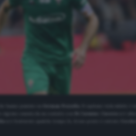
 che hanno puntato su
German
Pezzella
. Il capitano viola infatti,
llo zigomo causata da un contatto con
Di
Carmine
.
Caceres
si è alla
lla
si è fratturato qualche tempo fa. Al suo posto è entrato
Cecche