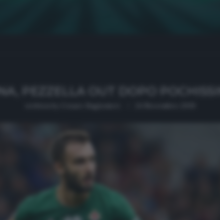
NA, PEZZELLA OUT DOPO POCHISSI
written by
Cesare Ragionieri
24 Novembre 2019