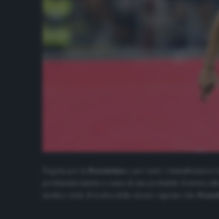
Tegola per la
Fiorentina
e per tutti i fantallenatori
pochissimi minuti a causa di una probabile frattura a
medico viola. Si tratta dello stesso zigomo che
Pezze