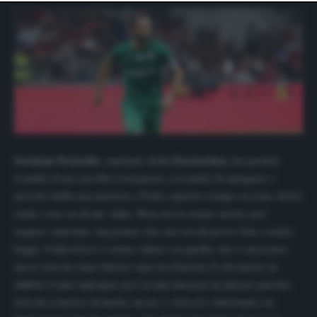
website only. You can change your preferences or
withdraw your consent at any time by returning to this
site and clicking the
privacy policy
button at the bottom
of the webpage.
German Pezzella
, capitano della
Fiorentina
, ha parlato
tramite il suo profilo
Instagram,
cercando di spiegare i
perchè della sua assenza: «Tutto questo tempo si sono dette
tante cose su di me, false. Non aveva senso uscire per
negare ciascuno, ma penso che sia ora di porre fine a tante
bugie. Il direttore è stato chiaro su quello che è successo,
ma io non ho mai chiesto una via d’uscita. E chi mette in
dubbio il mio impegno per la mia assenza in queste partite,
non mi conosce neanche un po’, e non si è informato su