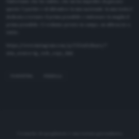
l’infortunio che ho subito, che mi ha impedito di giocare
queste 3 partite e di difendere la mia nazionale. la mia testa è
dedicata a tornare il prima possibile e indossare la maglia il
prima possibile. Ci vediamo presto in campo, un abbraccio a
tutti».
https://www.instagram.com/p/CGAuXzSsarx/?
utm_source=ig_web_copy_link
FIORENTINA
PEZZELLA
Cronache di spogliatoio è una testata giornalistica