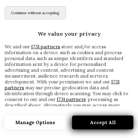
Continue without accepting
We value your privacy
We and our
1731 partners
store and/or access
information on a device, such as cookies and process
personal data, such as unique identifiers and standard
information sent by a device for personalised
advertising and content, advertising and content
measurement, audience research and services
development. With your permission we and our
1731
partners
may use precise geolocation data and
identification through device scanning. You may click to
consent to our and our
1731 partners
’ processing as
described above. Alternatively you may access more
FIORENTINA, PEZZELLA: «SI SONO DETTE
detailed information and change your preferences
TANTE COSE FALSE SU DI ME»
before consenting or to refuse consenting. Please note
Manage Options
Accept All
that some processing of your personal data may not
written by
Redazione Cronache
require your consent, but you have a right to object to
6 Ottobre 2020
such processing. Your preferences will apply to this