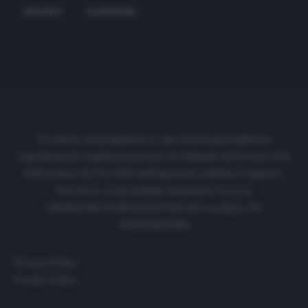
ANDONOV
FIORENTINA
Cronache di spogliatoio è una testata giornalistica
regolarmente registrata presso il tribunale di Firenze al N.
6119 in data 01/07/2020 dell'apposito pubblico registro.
Direttore responsabile: Emanuele Corazzi
CRONACHE DI SPOGLIATOIO Srl con SpA/ P.I.
IT06933610484
Privacy Policy
Cookie Policy