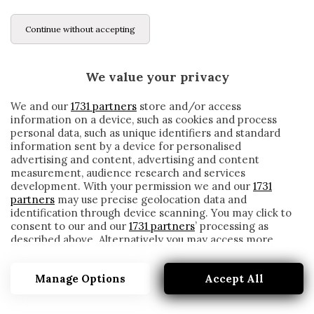
Continue without accepting
We value your privacy
We and our
1731 partners
store and/or access
information on a device, such as cookies and process
personal data, such as unique identifiers and standard
information sent by a device for personalised
advertising and content, advertising and content
measurement, audience research and services
development. With your permission we and our
1731
partners
may use precise geolocation data and
identification through device scanning. You may click to
consent to our and our
1731 partners
’ processing as
described above. Alternatively you may access more
FIORENTINA, PRESO IN PRESTITO DAL
detailed information and change your preferences
LEVSKI IL PORTIERE CLASSE 2003
before consenting or to refuse consenting. Please note
ANDONOV
Manage Options
Accept All
that some processing of your personal data may not
require your consent, but you have a right to object to
written by
Redazione Cronache
such processing. Your preferences will apply to this
23 Gennaio 2021