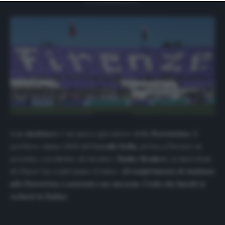
website only. You can change your preferences or
withdraw your consent at any time by returning to this
site and clicking the
privacy policy
button at the bottom
of the webpage.
Ivan
Andonov
è un nuovo giocatore della
Fiorentina
. Il
portiere classe 2003 del
Levski Sofia
, arriva a Firenze in
prestito con diritto di riscatto.
Nasko Sirakov,
ai microfoni
di
DSport
ha confermato il tutto: «
Il trasferimento di Andonov
alla Fiorentina è avvenuto con successo. Credo che lunedì si
recherà in Italia».